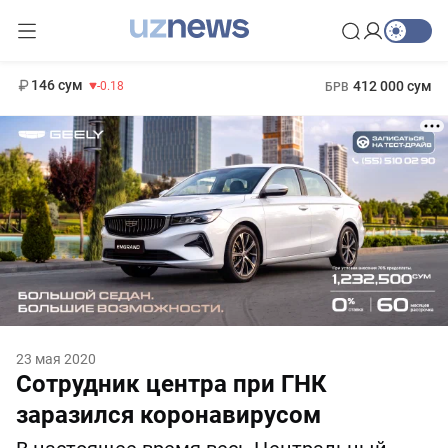
11 916 сум
28.92
13 749 сум
1 271 000 сум
32.19
МРОТ
146 сум
412 000 сум
-0.18
БРВ
23 мая 2020
Сотрудник центра при ГНК
заразился коронавирусом