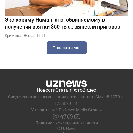
Экс-хокиму Намангана, обвиняемому в
получении взятки $60 тыс., вынесли приговор
Криминал
Вчера, 16:51
Показать еще
Новости
Статьи
Фото
Видео
Свидетельство о регистрации электронного СМИ № 1070 от
12.08.2015г.
Учредитель: ЧП «News Media Group»
Политика конфиденциальности
© UzNews