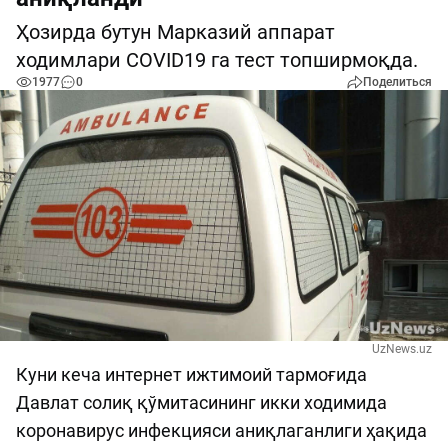
Ҳозирда бутун Марказий аппарат
ходимлари COVID19 га тест топширмоқда.
1977
0
Поделиться
UzNews.uz
Куни кеча интернет ижтимоий тармоғида
Давлат солиқ қўмитасининг икки ходимида
коронавирус инфекцияси аниқлаганлиги ҳақида