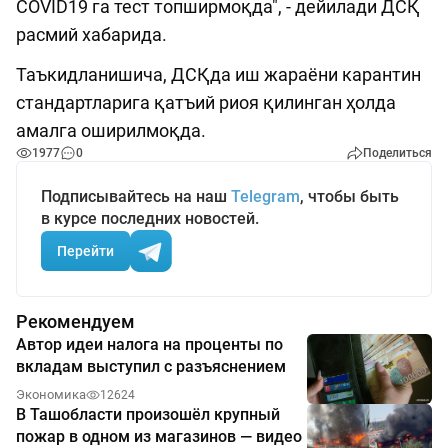
COVID19 га тест топширмоқда", - дейилади ДСҚ
расмий хабарида.
Таъкидланишича, ДСҚда иш жараёни карантин
стандартларига қатъий риоя қилинган ҳолда
амалга оширилмоқда.
1977
0
Поделиться
Подписывайтесь на наш
Telegram
, чтобы быть
в курсе последних новостей.
Перейти
Рекомендуем
Автор идеи налога на проценты по
вкладам выступил с разъяснением
Экономика
12624
В Ташобласти произошёл крупный
пожар в одном из магазинов — видео