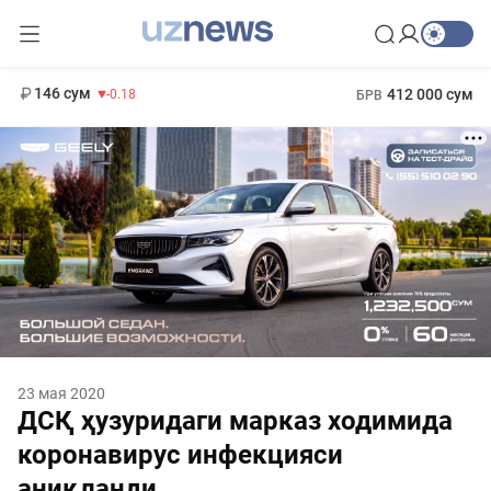
11 916 сум
28.92
13 749 сум
1 271 000 сум
32.19
МРОТ
146 сум
412 000 сум
-0.18
БРВ
23 мая 2020
ДСҚ ҳузуридаги марказ ходимида
коронавирус инфекцияси
аниқланди