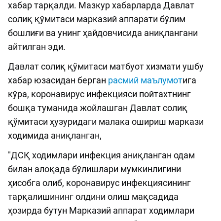
хабар тарқалди. Мазкур хабарларда Давлат
солиқ қўмитаси марказий аппарати бўлим
бошлиғи ва унинг ҳайдовчисида аниқлангани
айтилган эди.
Давлат солиқ қўмитаси матбуот хизмати ушбу
хабар юзасидан берган
расмий маълумот
ига
кўра, коронавирус инфекцияси пойтахтнинг
бошқа туманида жойлашган Давлат солиқ
қўмитаси ҳузуридаги малака ошириш маркази
ходимида аниқланган,
"ДСҚ ходимлари инфекция аниқланган одам
билан алоқада бўлишлари мумкинлигини
ҳисобга олиб, коронавирус инфекциясининг
тарқалишининг олдини олиш мақсадида
ҳозирда бутун Марказий аппарат ходимлари