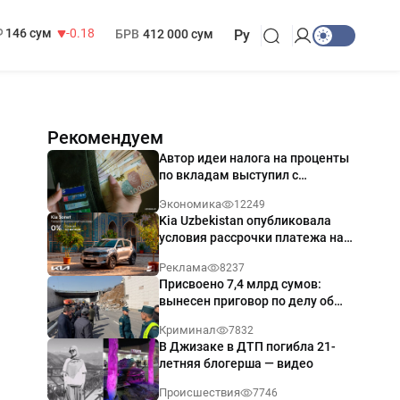
13 749 сум
32.19
МРОТ
1 271 000 сум
146 сум
-0.18
БРВ
412 000 сум
Ру
Рекомендуем
Автор идеи налога на проценты
по вкладам выступил с
разъяснением
Экономика
12249
Kia Uzbekistan опубликовала
условия рассрочки платежа на
Kia Sonet со ставкой от 0%
Реклама
8237
годовых
Присвоено 7,4 млрд сумов:
вынесен приговор по делу об
обрушении путепровода в
Криминал
7832
Ташкенте
В Джизаке в ДТП погибла 21-
летняя блогерша — видео
Происшествия
7746