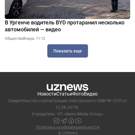
В Ургенче водитель BYD протаранил несколько
автомобилей — видео
Общество
Вчера, 11:12
Показать еще
Новости
Статьи
Фото
Видео
Свидетельство о регистрации электронного СМИ № 1070 от
12.08.2015г.
Учредитель: ЧП «News Media Group»
Политика конфиденциальности
© UzNews