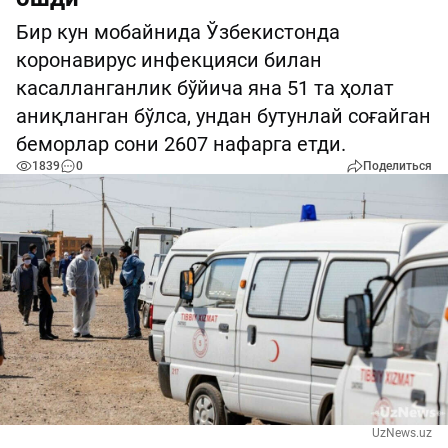
Бир кун мобайнида Ўзбекистонда
коронавирус инфекцияси билан
касалланганлик бўйича яна 51 та ҳолат
аниқланган бўлса, ундан бутунлай соғайган
беморлар сони 2607 нафарга етди.
1839
0
Поделиться
UzNews.uz