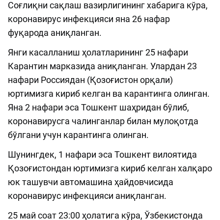
Соғлиқни сақлаш вазирлигининг хабарига кўра,
коронавирус инфекцияси яна 26 нафар
фуқарода аниқланган.
Янги касалланиш ҳолатларининг 25 нафари
Карантин марказида аниқланган. Улардан 23
нафари Россиядан (Қозоғистон орқали)
юртимизга кириб келган ва карантинга олинган.
Яна 2 нафари эса Тошкент шаҳридан бўлиб,
коронавирусга чалинганлар билан мулоқотда
бўлгани учун карантинга олинган.
Шунингдек, 1 нафари эса Тошкент вилоятида
Қозоғистондан юртимизга кириб келган халқаро
юк ташувчи автомашина ҳайдовчисида
коронавирус инфекцияси аниқланган.
25 май соат 23:00 ҳолатига кўра, Ўзбекистонда