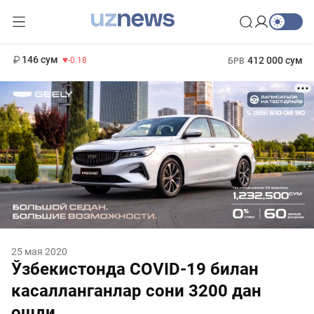
11 916 сум
28.92
13 749 сум
1 271 000 сум
32.19
МРОТ
146 сум
412 000 сум
-0.18
БРВ
25 мая 2020
Ўзбекистонда COVID-19 билан
касалланганлар сони 3200 дан
ошди