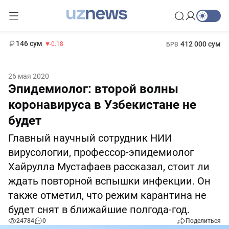
11 916 сум
28.92
13 749 сум
1 271 000 сум
32.19
МРОТ
146 сум
412 000 сум
-0.18
БРВ
26 мая 2020
Эпидемиолог: второй волны
коронавируса в Узбекистане не
будет
Главный научный сотрудник НИИ
вирусологии, профессор-эпидемиолог
Хайрулла Мустафаев рассказал, стоит ли
ждать повторной вспышки инфекции. Он
также отметил, что режим карантина не
будет снят в ближайшие полгода-год.
24784
0
Поделиться