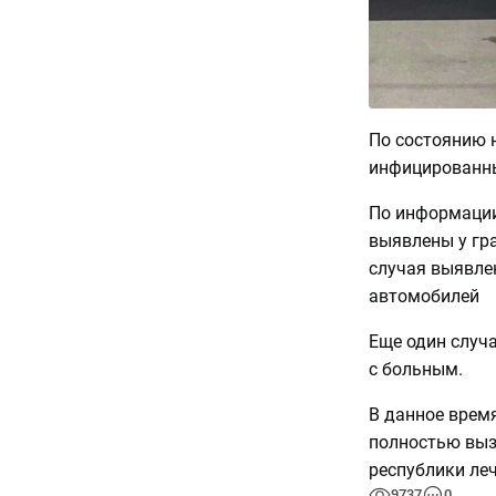
По состоянию н
инфицированных
По информации
выявлены у гра
случая выявле
автомобилей
Еще один случ
с больным.
В данное врем
полностью выз
республики леч
9737
0