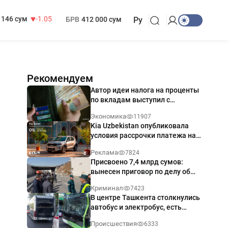
13 717 сум
-25.83
МРОТ
1 271 000 сум
146 сум
-1.05
БРВ
412 000 сум
Ру
Рекомендуем
Автор идеи налога на проценты
по вкладам выступил с
разъяснением
Экономика
11907
Kia Uzbekistan опубликовала
условия рассрочки платежа на
Kia Sonet со ставкой от 0%
Реклама
7824
годовых
Присвоено 7,4 млрд сумов:
вынесен приговор по делу об
обрушении путепровода в
Криминал
7423
Ташкенте
В центре Ташкента столкнулись
автобус и электробус, есть
пострадавший — видео
Происшествия
6333