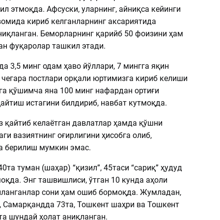
л этмоқда. Афсуски, уларнинг, айниқса кейинги
вомида кириб келганларнинг аксариятида
ниқланган. Беморларнинг қарийб 50 фоизини ҳам
ан фуқаролар ташкил этади.
да 3,5 минг одам ҳаво йўллари, 7 мингга яқин
чегара постлари орқали юртимизга кириб келиши
нга қўшимча яна 100 минг нафардан ортиғи
қайтиш истагини билдириб, навбат кутмоқда.
 қайтиб келаётган давлатлар ҳамда қўшни
ги вазиятнинг оғирлигини ҳисобга олиб,
 берилиш мумкин эмас.
40та туман (шаҳар) “қизил”, 45таси “сариқ” ҳудуд
оқда. Энг ташвишлиси, ўтган 10 кунда аҳоли
лланганлар сони ҳам ошиб бормоқда. Жумладан,
, Самарқандда 73та, Тошкент шаҳри ва Тошкент
та шундай ҳолат аниқланган.