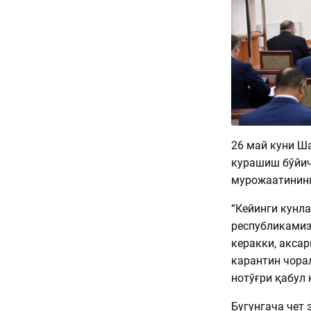
26 май куни Ш
курашиш бўйич
мурожаатининг
“Кейинги кунл
республикамиз
керакки, акса
карантин чора
нотўғри қабул
Бугунгача чет