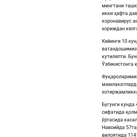
мингтани ташки
икки ҳафта да
коронавирус а
хориждан келг
Кейинги 10 кун
ватандошимиз 
кутиляпти. Бу
Ўзбекистонга 
Фуқароларимиз
мамлакатларда
хотиржамликка
Бугунги кунда 
сифатида қолм
ўртасида каса
Навоийда 57та
вилоятида 114