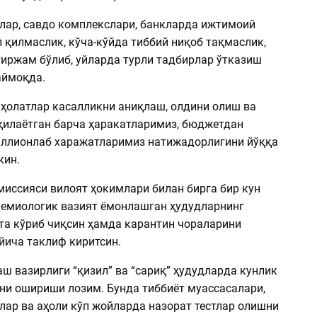
рлар, савдо комплекслари, банкларда ижтимоий
 қилмаслик, кўча-кўйда тиббий ниқоб тақмаслик,
тиржам бўлиб, уйларда турли тадбирлар ўтказиш
аймоқда.
 ҳолатлар касалликни аниқлаш, олдини олиш ва
қилаётган барча ҳаракатларимиз, бюджетдан
иллионлаб харажатларимиз натижадорлигини йўққа
кин.
миссияси вилоят ҳокимлари билан бирга бир кун
емиологик вазият ёмонлашган ҳудудларнинг
та кўриб чиқсин ҳамда карантин чораларини
йича таклиф киритсин.
ш вазирлиги “қизил” ва “сариқ” ҳудудларда кунлик
ини ошириши лозим. Бунда тиббиёт муассасалари,
лар ва аҳоли кўп жойларда назорат тестлар олишни