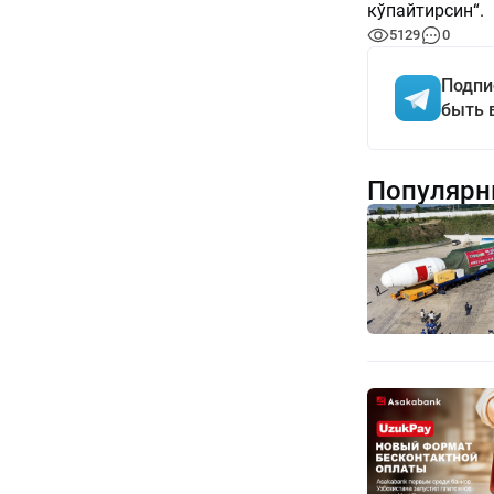
кўпайтирсин“.
5129
0
Подпи
быть 
Популярн