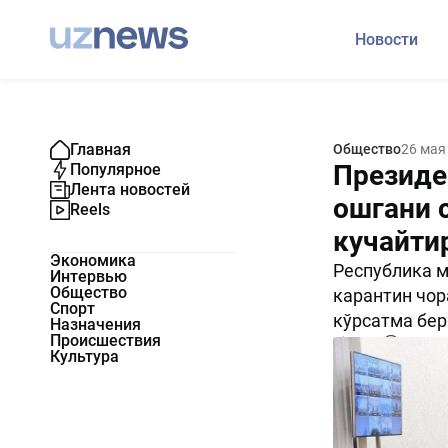
Новости
Главная
Общество
26 мая
Президе
Популярное
Лента новостей
ошгани 
Reels
кучайти
Экономика
Республика м
Интервью
Общество
карантин чор
Спорт
кўрсатма бер
Назначения
Происшествия
5129
0
Культура