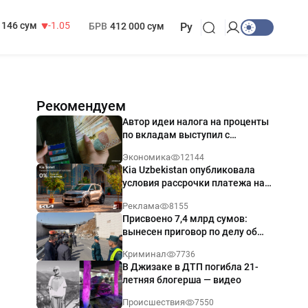
13 717 сум
-25.83
МРОТ
1 271 000 сум
146 сум
-1.05
БРВ
412 000 сум
Ру
Рекомендуем
Автор идеи налога на проценты
по вкладам выступил с
разъяснением
Экономика
12144
Kia Uzbekistan опубликовала
условия рассрочки платежа на
Kia Sonet со ставкой от 0%
Реклама
8155
годовых
Присвоено 7,4 млрд сумов:
вынесен приговор по делу об
обрушении путепровода в
Криминал
7736
Ташкенте
В Джизаке в ДТП погибла 21-
летняя блогерша — видео
Происшествия
7550