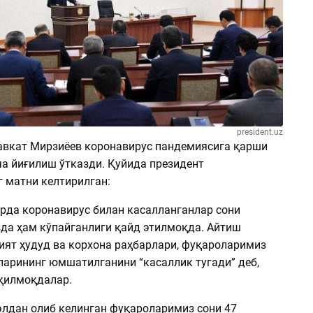
president.uz
авкат Мирзиёев коронавирус пандемиясига қарши
а йиғилиш ўтказди. Қуйида президент
 матни келтирилган:
арда коронавирус билан касалланганлар сони
да ҳам кўпайганлиги қайд этилмоқда. Айтиш
рият ҳудуд ва корхона раҳбарлари, фуқароларимиз
ларининг юмшатилганини “касаллик тугади” деб,
 қилмоқдалар.
 элдан олиб келинган фуқароларимиз сони 47