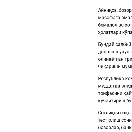
Айниқса, бозо
масофага амал
бемалол ва хо
ҳолатлари кўп
Бундай салбий
даволаш учун 
олинаётган тр
чиқариши мум
Республика ко
муддатда эпид
тоифасини қай
кучайтириш бў
Соғлиқни сақла
тест олиш сон
бозорлар, банк