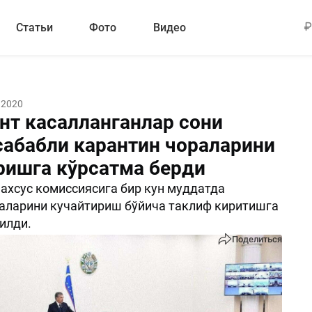
Статьи
Фото
Видео
 2020
нт касалланганлар сони
сабабли карантин чораларини
ришга кўрсатма берди
ахсус комиссиясига бир кун муддатда
аларини кучайтириш бўйича таклиф киритишга
илди.
Поделиться