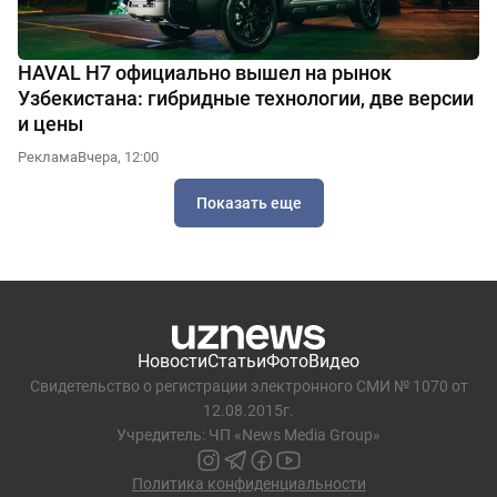
HAVAL H7 официально вышел на рынок
Узбекистана: гибридные технологии, две версии
и цены
Реклама
Вчера, 12:00
Показать еще
Новости
Статьи
Фото
Видео
Свидетельство о регистрации электронного СМИ № 1070 от
12.08.2015г.
Учредитель: ЧП «News Media Group»
Политика конфиденциальности