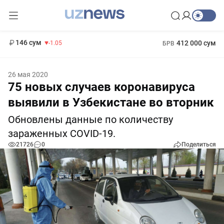
11 887 сум
-55.49
13 717 сум
1 271 000 сум
-25.83
МРОТ
146 сум
412 000 сум
-1.05
БРВ
26 мая 2020
75 новых случаев коронавируса
выявили в Узбекистане во вторник
Обновлены данные по количеству
зараженных COVID-19.
21726
0
Поделиться