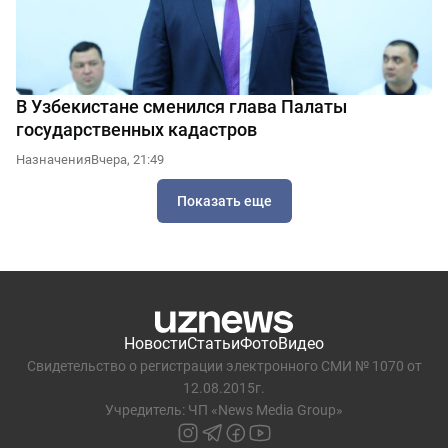
В Узбекистане сменился глава Палаты
государственных кадастров
Назначения
Вчера, 21:49
Показать еще
Новости
Статьи
Фото
Видео
Свидетельство о регистрации электронного СМИ № 1070 от
12.08.2015г.
Учредитель: ЧП «News Media Group»