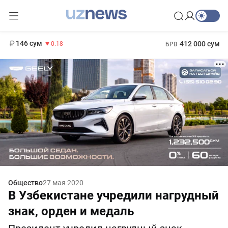
11 916 сум
28.92
13 749 сум
1 271 000 сум
32.19
МРОТ
146 сум
412 000 сум
-0.18
БРВ
Общество
27 мая 2020
В Узбекистане учредили нагрудный
знак, орден и медаль