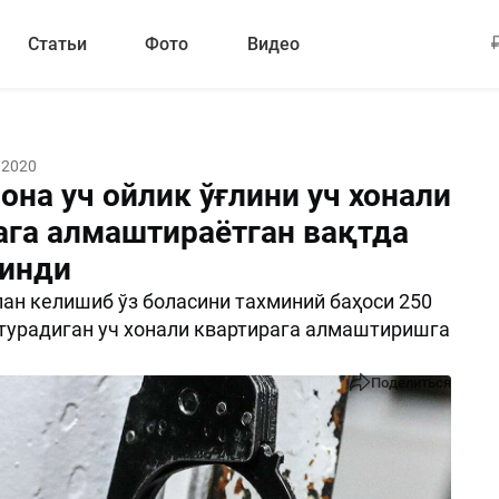
Статьи
Фото
Видео
 2020
она уч ойлик ўғлини уч хонали
ага алмаштираётган вақтда
линди
лан келишиб ўз боласини тахминий баҳоси 250
турадиган уч хонали квартирага алмаштиришга
Поделиться