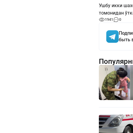
Ушбу икки шах
томонидан ўтк
1941
0
Подпи
быть 
Популярн