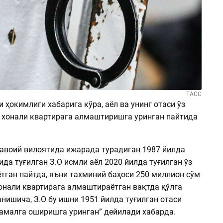
ТАСС
 ҳокимлиги хабарига кўра, аёл ва унинг отаси ўз
 хонали квартирага алмаштиришга уринган пайтида
Навоий вилоятида ижарада турадиган 1987 йилда
да туғилган З.О исмли аёл 2020 йилда туғилган ўз
тган пайтда, яъни тахминий баҳоси 250 миллион сўм
хонали квартирага алмаштираётган вақтда қўлга
нишича, З.О бу ишни 1951 йилда туғилган отаси
амалга оширишга уринган” дейилади хабарда.