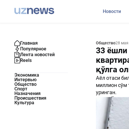
Новости
Главная
Общество
28 мая
33 ёшли 
Популярное
Лента новостей
квартир
Reels
қўлга о
Экономика
Аёл отаси би
Интервью
Общество
миллион сўм 
Спорт
уринган.
Назначения
Происшествия
1941
0
Культура