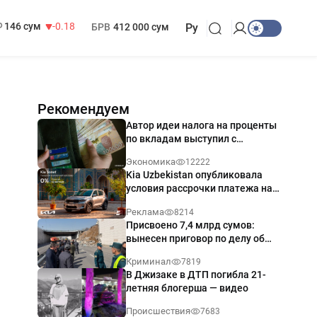
13 749 сум
32.19
МРОТ
1 271 000 сум
146 сум
-0.18
БРВ
412 000 сум
Ру
Рекомендуем
Автор идеи налога на проценты
по вкладам выступил с
разъяснением
Экономика
12222
Kia Uzbekistan опубликовала
условия рассрочки платежа на
Kia Sonet со ставкой от 0%
Реклама
8214
годовых
Присвоено 7,4 млрд сумов:
вынесен приговор по делу об
обрушении путепровода в
Криминал
7819
Ташкенте
В Джизаке в ДТП погибла 21-
летняя блогерша — видео
Происшествия
7683