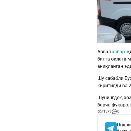
Аввал
хабар
қи
битта оилага 
аниқланган эд
Шу сабабли Бу
киритилди ва 
Шунингдек, ҳо
барча фуқарол
1579
0
Подпи