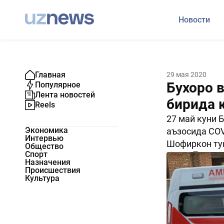
Новости
Главная
29 мая 2020
Бухоро 
Популярное
Лента новостей
бирида 
Reels
27 май куни 
Экономика
аъзосида COV
Интервью
Шофиркон тум
Общество
Спорт
1579
0
Назначения
Происшествия
Культура