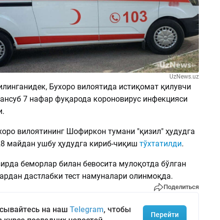
UzNews.uz
линганидек, Бухоро вилоятида истиқомат қилувчи
мансуб 7 нафар фуқарода короновирус инфекцияси
и.
хоро вилоятининг Шофиркон тумани "қизил" ҳудудга
28 майдан ушбу ҳудудга кириб-чиқиш
тўхтатилди
.
зирда беморлар билан бевосита мулоқотда бўлган
ардан дастлабки тест намуналари олинмоқда.
Поделиться
сывайтесь на наш
Telegram
, чтобы
Перейти