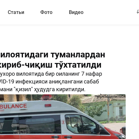
Статьи
Фото
Видео
вилоятидаги туманлардан
кириб-чиқиш тўхтатилди
Бухоро вилоятида бир оиланинг 7 нафар
ID-19 инфекцияси аниқлангани сабаб
ани "қизил" ҳудудга киритилди.
Поделиться