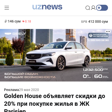
11 916 сум
28.92
13 749 сум
1 271 000 сум
32.19
МРОТ
146 сум
412 000 сум
-0.18
БРВ
Реклама
29 мая 2020
Golden House объявляет скидки до
20% при покупке жилья в ЖК
Parisien