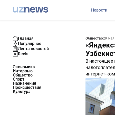
Новости
Главная
Общество
29 мая
«Яндекс»
Популярное
Лента новостей
Узбекис
Reels
В настоящее 
Экономика
налогоплател
Интервью
интернет-ком
Общество
Спорт
3270
0
Назначения
Происшествия
Культура