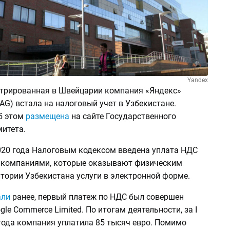
Yandex
стрированная в Швейцарии компания «Яндекс»
 AG) встала на налоговый учет в Узбекистане.
б этом
размещена
на сайте Государственного
итета.
020 года Налоговым кодексом введена уплата НДС
компаниями, которые оказывают физическим
итории Узбекистана услуги в электронной форме.
али
ранее, первый платеж по НДС был совершен
le Commerce Limited. По итогам деятельности, за I
года компания уплатила 85 тысяч евро. Помимо