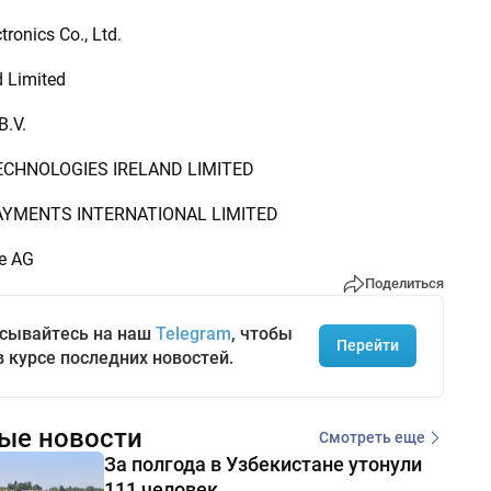
ronics Co., Ltd.
d Limited
B.V.
ECHNOLOGIES IRELAND LIMITED
AYMENTS INTERNATIONAL LIMITED
e AG
Поделиться
сывайтесь на наш
Telegram
, чтобы
Перейти
в курсе последних новостей.
ые новости
Смотреть еще
За полгода в Узбекистане утонули
111 человек