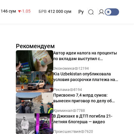
13 717 сум
-25.83
МРОТ
1 271 000 сум
146 сум
-1.05
БРВ
412 000 сум
Ру
Рекомендуем
Автор идеи налога на проценты
по вкладам выступил с
разъяснением
Экономика
12194
Kia Uzbekistan опубликовала
условия рассрочки платежа на
Kia Sonet со ставкой от 0%
Реклама
8194
годовых
Присвоено 7,4 млрд сумов:
вынесен приговор по делу об
обрушении путепровода в
Криминал
7788
Ташкенте
В Джизаке в ДТП погибла 21-
летняя блогерша — видео
Происшествия
7620