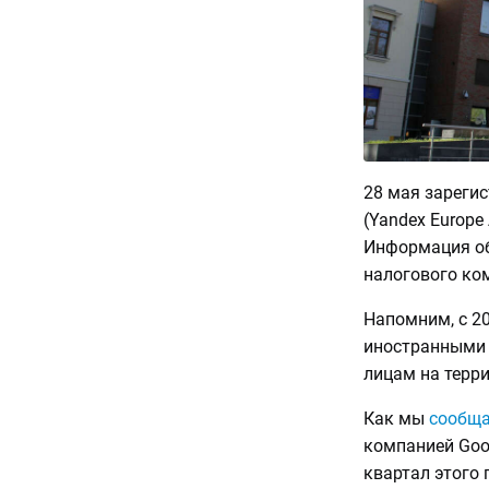
28 мая зареги
(Yandex Europe
Информация о
налогового ком
Напомним, с 2
иностранными 
лицам на терр
Как мы
сообщ
компанией Goog
квартал этого 