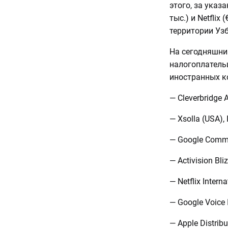
этого, за указ
тыс.) и Netflix
территории Уз
На сегодняшний
налогоплатель
иностранных к
— Сleverbridge 
— Xsolla (USA), 
— Google Comme
— Activision Bli
— Netflix Interna
— Google Voice 
— Apple Distribu