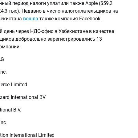
анный период налоги уплатили также Apple ($59,2
 (€4,3 тыс). Недавно в число налогоплательщиков на
бекистана
вошла
также компания Facebook.
 день через НДС-офис в Узбекистане в качестве
щиков добровольно зарегистрировались 13
омпаний:
AG
Inc.
rce Limited
zzard International BV
tional B.V.
Inc
tion International Limited