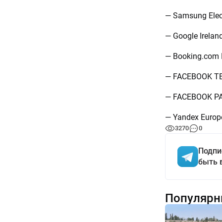
— Samsung Elect
— Google Irelan
— Booking.com 
— FACEBOOK T
— FACEBOOK P
— Yandex Europ
3270
0
Подпи
быть 
Популярн