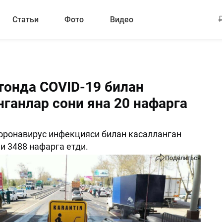
Статьи
Фото
Видео
тонда COVID-19 билан
нганлар сони яна 20 нафарга
ронавирус инфекцияси билан касалланган
и 3488 нафарга етди.
Поделиться