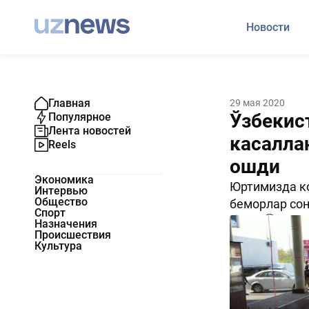
Новости
Главная
29 мая 2020
Ўзбекис
Популярное
Лента новостей
касалла
Reels
ошди
Экономика
Юртимизда ко
Интервью
Общество
беморлар сон
Спорт
1834
0
Назначения
Происшествия
Культура