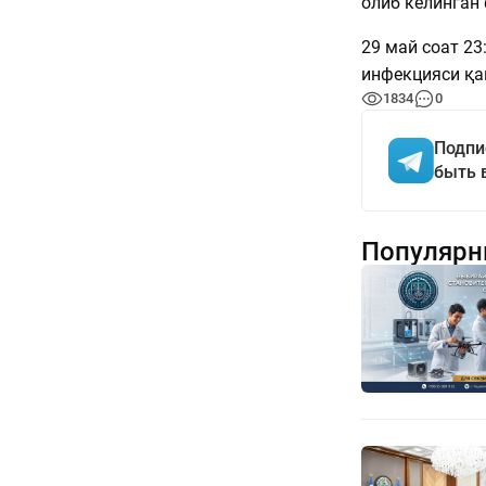
олиб келинган
29 май соат 23
инфекцияси қа
1834
0
Подпи
быть 
Популярн