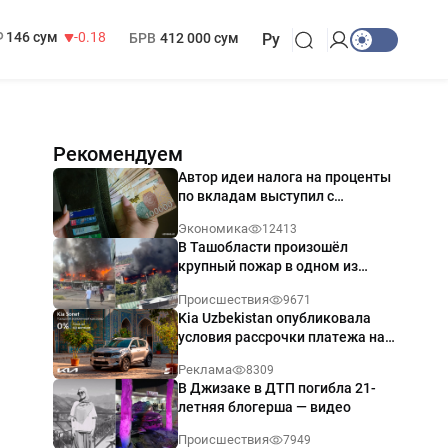
13 749 сум
32.19
МРОТ
1 271 000 сум
146 сум
-0.18
БРВ
412 000 сум
Ру
Рекомендуем
Автор идеи налога на проценты
по вкладам выступил с
разъяснением
Экономика
12413
В Ташобласти произошёл
крупный пожар в одном из
магазинов — видео
Происшествия
9671
Kia Uzbekistan опубликовала
условия рассрочки платежа на
Kia Sonet со ставкой от 0%
Реклама
8309
годовых
В Джизаке в ДТП погибла 21-
летняя блогерша — видео
Происшествия
7949