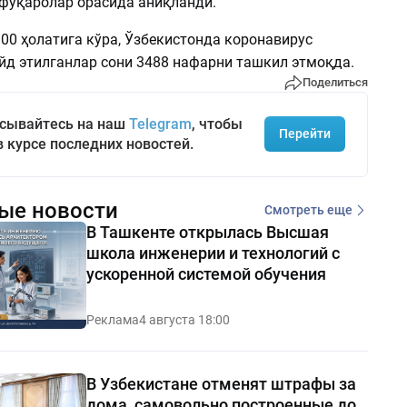
 фуқаролар орасида аниқланди.
:00 ҳолатига кўра, Ўзбекистонда коронавирус
йд этилганлар сони 3488 нафарни ташкил этмоқда.
Поделиться
сывайтесь на наш
Telegram
, чтобы
Перейти
в курсе последних новостей.
ые новости
Смотреть еще
В Ташкенте открылась Высшая
школа инженерии и технологий с
ускоренной системой обучения
Реклама
4 августа 18:00
В Узбекистане отменят штрафы за
дома, самовольно построенные до