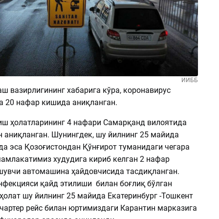
ИИББ
аш вазирлигининг хабарига кўра, коронавирус
а 20 нафар кишида аниқланган.
иш ҳолатларининг 4 нафари Самарқанд вилоятида
н аниқланган. Шунингдек, шу йилнинг 25 майида
да эса Қозоғистондан Қўнғирот туманидаги чегара
мамлакатимиз худудига кириб келган 2 нафар
шувчи автомашина ҳайдовчисида тасдиқланган.
нфекцияси қайд этилиши билан боғлиқ бўлган
 ҳолат шу йилнинг 25 майида Екатеринбург -Тошкент
чартер рейс билан юртимиздаги Карантин марказига