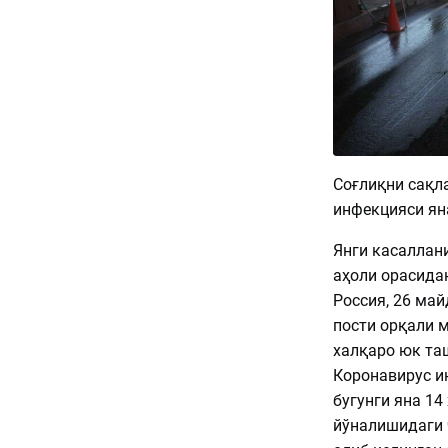
Соғлиқни сақл
инфекцияси ян
Янги касаллан
аҳоли орасида
Россия, 26 май
пости орқали 
халқаро юк та
Коронавирус и
бугунги яна 14
йўналишидаги 