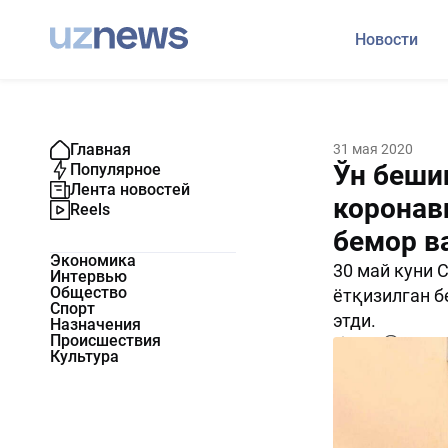
Новости
Главная
31 мая 2020
Ўн беши
Популярное
Лента новостей
коронав
Reels
бемор в
Экономика
30 май куни 
Интервью
Общество
ётқизилган б
Спорт
этди.
Назначения
Происшествия
1958
0
Культура