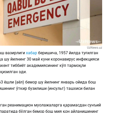
UzNews.uz
аш вазирлиги
хабар
беришича, 1957 йилда туғилган
да шу йилнинг 30 май куни коронавирус инфекцияси
шкент тиббиёт академиясининг кўп тармоқли
тқизилган эди.
3 ёшли (аёл) бемор шу йилнинг январь ойида бош
ишининг ўткир бузилиши (инсульт) ташхиси билан
лган реанимацион муолажаларга қарамасдан сунъий
паратида бўлган бемор бош мия қон айланишининг