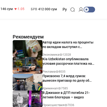
13 717 сум
-25.83
МРОТ
1 271 000 сум
146 сум
-1.05
БРВ
412 000 сум
Ру
Рекомендуем
Автор идеи налога на проценты
по вкладам выступил с
разъяснением
Экономика
12028
Kia Uzbekistan опубликовала
условия рассрочки платежа на
Kia Sonet со ставкой от 0%
Реклама
8035
годовых
Присвоено 7,4 млрд сумов:
вынесен приговор по делу об
обрушении путепровода в
Криминал
7585
Ташкенте
В Джизаке в ДТП погибла 21-
летняя блогерша — видео
Происшествия
7036