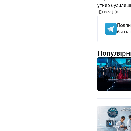
ўткир бузилиш
1958
0
Подпи
быть 
Популярн