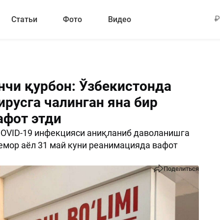
Статьи
Фото
Видео
нчи қурбон: Ўзбекистонда
ирусга чалинган яна бир
афот этди
COVID-19 инфекцияси аниқланиб даволанишга
емор аёл 31 май куни реанимацияда вафот
Поделиться