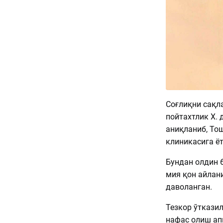
Соғлиқни сақл
пойтахтлик Х. 
аниқланиб, То
клиникасига ё
Бундан олдин 6
мия қон айлан
даволанган.
Тезкор ўткази
нафас олиш ап