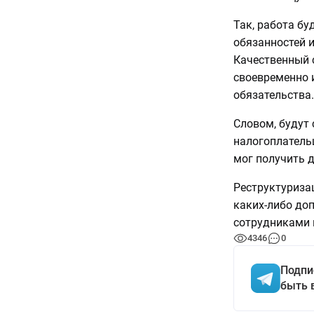
Так, работа бу
обязанностей 
Качественный 
своевременно 
обязательства.
Словом, будут 
налогоплатель
мог получить 
Реструктуриза
каких-либо до
сотрудниками н
4346
0
Подпи
быть 