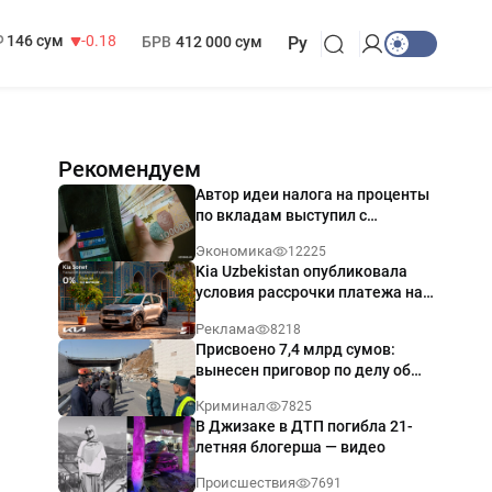
13 749 сум
32.19
МРОТ
1 271 000 сум
146 сум
-0.18
БРВ
412 000 сум
Ру
Рекомендуем
Автор идеи налога на проценты
по вкладам выступил с
разъяснением
Экономика
12225
Kia Uzbekistan опубликовала
условия рассрочки платежа на
Kia Sonet со ставкой от 0%
Реклама
8218
годовых
Присвоено 7,4 млрд сумов:
вынесен приговор по делу об
обрушении путепровода в
Криминал
7825
Ташкенте
В Джизаке в ДТП погибла 21-
летняя блогерша — видео
Происшествия
7691