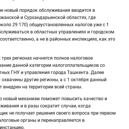
пе новый порядок обслуживания вводится в
ижанской и Сурхандарьинской областях, где
коло 29 170) общеустановленных налогов уже с 1
бслуживаться в областных управлениях и городском
соответственно, а не в районных инспекциях, как это
х трех регионах начнется полное налоговое
ание данной категории налогоплательщиков со
тных ГНУ и управления города Ташкента. Далее
 охвачены другие регионы, а с 1 октября данный
 внедрен на территории всей страны.
то новый механизм поможет повысить качество и
живания и в разы сократит случаи, когда
щик не получает решения своего вопроса при первом
алоговые органы и перенаправляется в
инстанцию.