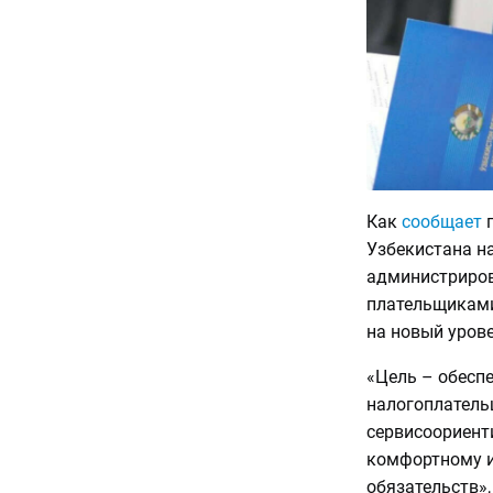
Как
сообщает
п
Узбекистана на
администриров
плательщиками
на новый урове
«Цель – обесп
налогоплатель
сервисоориент
комфортному и
обязательств»,