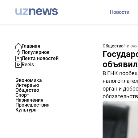
Новости
Главная
Общество
1 июня
Государ
Популярное
Лента новостей
объявил
Reels
В ГНК пообещ
Экономика
налогоплател
Интервью
орган и добр
Общество
Спорт
обязательств
Назначения
4346
0
Происшествия
Культура