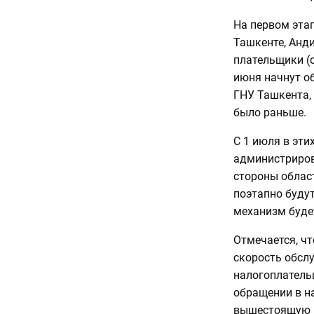
На первом эта
Ташкенте, Анд
плательщики (о
июня начнут о
ГНУ Ташкента, 
было раньше.
С 1 июля в эти
администриров
стороны облас
поэтапно будут
механизм будет
Отмечается, ч
скорость обслу
налогоплатель
обращении в н
вышестоящую 