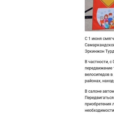
С 1 июня смяг
Самаркандской
Эркинжон Турд
В частности, с 
передвижение т
велосипедов в
районах, наход
В салоне автом
Передвигаться
приобретения л
необходимости