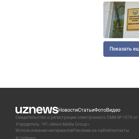
Показать е
Новости
Статьи
Фото
Видео
Свидетельство о регистрации электронного СМИ № 1070 от 
Учредитель: ЧП «News Media Group»
Использование материалов
Реклама на сайте
Контакты
© UzNews