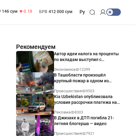
13 749 сум
32.19
МРОТ
1 271 000 сум
146 сум
-0.18
БРВ
412 000 сум
Ру
Рекомендуем
Автор идеи налога на проценты
по вкладам выступил с
разъяснением
Экономика
12399
В Ташобласти произошёл
крупный пожар в одном из
магазинов — видео
Происшествия
9503
Kia Uzbekistan опубликовала
условия рассрочки платежа на
Kia Sonet со ставкой от 0%
Реклама
8303
годовых
В Джизаке в ДТП погибла 21-
летняя блогерша — видео
Происшествия
7921