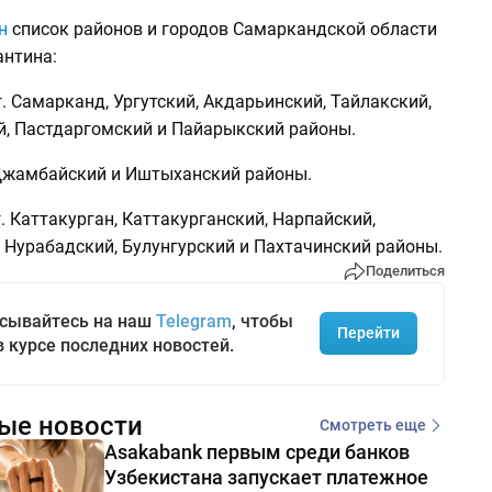
н
список районов и городов Самаркандской области
антина:
г. Самарканд, Ургутский, Акдарьинский, Тайлакский,
, Пастдаргомский и Пайарыкский районы.
Джамбайский и Иштыханский районы.
г. Каттакурган, Каттакурганский, Нарпайский,
 Нурабадский, Булунгурский и Пахтачинский районы.
Поделиться
сывайтесь на наш
Telegram
, чтобы
Перейти
в курсе последних новостей.
ые новости
Смотреть еще
Asakabank первым среди банков
Узбекистана запускает платежное