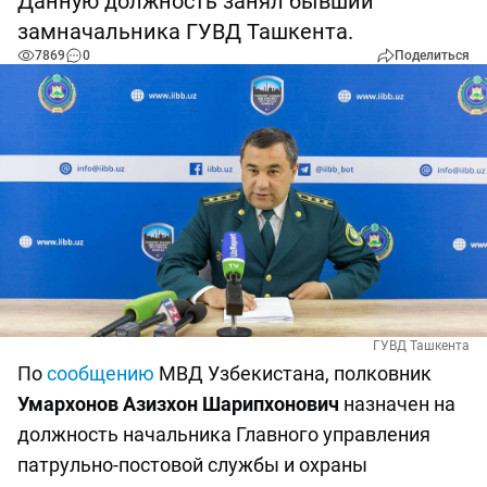
Данную должность занял бывший
замначальника ГУВД Ташкента.
7869
0
Поделиться
ГУВД Ташкента
По
сообщению
МВД Узбекистана, полковник
Умархонов Азизхон Шарипхонович
назначен на
должность начальника Главного управления
патрульно-постовой службы и охраны