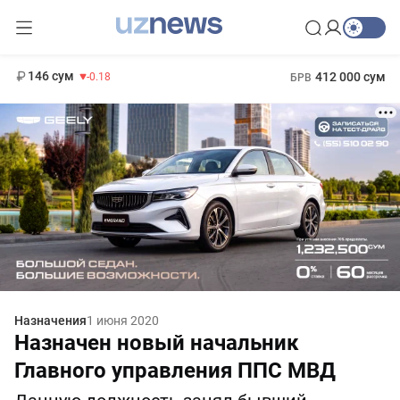
11 916 сум
28.92
13 749 сум
1 271 000 сум
32.19
МРОТ
146 сум
412 000 сум
-0.18
БРВ
Назначения
1 июня 2020
Назначен новый начальник
Главного управления ППС МВД