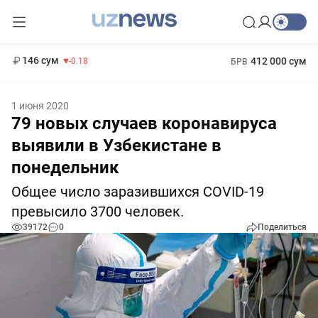
11 916 сум
28.92
13 749 сум
1 271 000 сум
32.19
МРОТ
146 сум
412 000 сум
-0.18
БРВ
1 июня 2020
79 новых случаев коронавируса
выявили в Узбекистане в
понедельник
Общее число заразившихся COVID-19
превысило 3700 человек.
39172
0
Поделиться