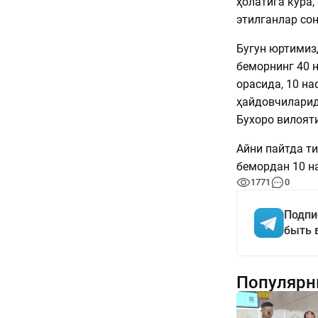
ҳолатига кўра
этилганлар со
Бугун юртимиз
беморнинг 40 
орасида, 10 н
ҳайдовчиларид
Бухоро вилоят
Айни пайтда т
бемордан 10 на
1771
0
Подпи
быть 
Популярн