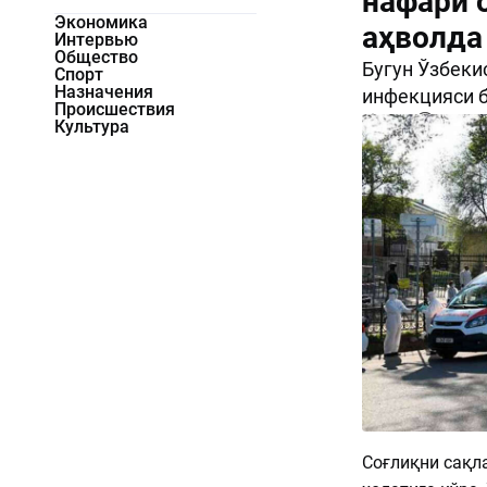
нафари о
Экономика
аҳволда
Интервью
Общество
Бугун Ўзбеки
Спорт
Назначения
инфекцияси б
Происшествия
1771
0
Культура
Соғлиқни сақла