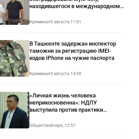
находившегося в международном
розыске
Криминал
5 августа 11:01
В Ташкенте задержан инспектор
таможни за регистрацию IMEI-
кодов iPhone на чужие паспорта
Криминал
5 августа 14:58
«Личная жизнь человека
неприкосновенна»: НДПУ
выступила против практики
«позорных домов и махаллей»
Общество
Вчера, 12:57