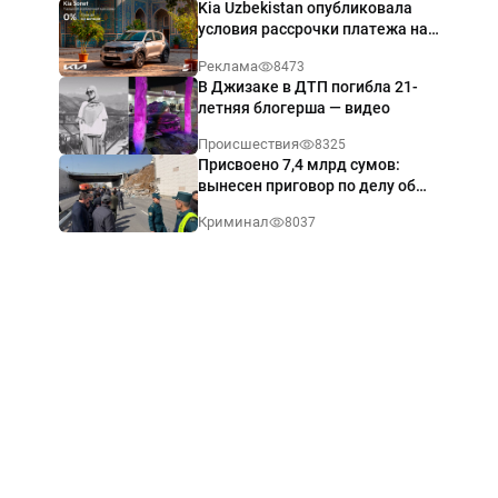
Kia Uzbekistan опубликовала
условия рассрочки платежа на
Kia Sonet со ставкой от 0%
Реклама
8473
годовых
В Джизаке в ДТП погибла 21-
летняя блогерша — видео
Происшествия
8325
Присвоено 7,4 млрд сумов:
вынесен приговор по делу об
обрушении путепровода в
Криминал
8037
Ташкенте