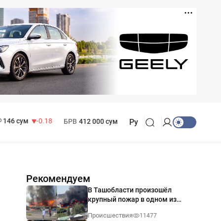
11 916 сум
28.92
13 749 сум
32.19
МРОТ
1 271 000 сум
146 сум
-0.18
БРВ
412 000 сум
Ру
Рекомендуем
В Ташобласти произошёл
крупный пожар в одном из
магазинов — видео
Происшествия
11477