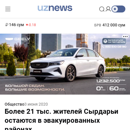
11 916 сум
28.92
13 749 сум
1 271 000 сум
32.19
МРОТ
146 сум
412 000 сум
-0.18
БРВ
Общество
3 июня 2020
Более 21 тыс. жителей Сырдарьи
остаются в эвакуированных
районах