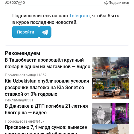
3007
0
Поделиться
Подписывайтесь на наш
Telegram
, чтобы быть
в курсе последних новостей.
Перейти
Рекомендуем
В Ташобласти произошёл крупный
пожар в одном из магазинов — видео
Происшествия
11852
Kia Uzbekistan опубликовала условия
рассрочки платежа на Kia Sonet со
ставкой от 0% годовых
Реклама
8531
В Джизаке в ДТП погибла 21-летняя
блогерша — видео
Происшествия
8457
Присвоено 7,4 млрд сумов: вынесен
приговор по делу об обрушении