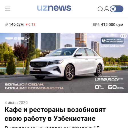
11 916 сум
28.92
13 749 сум
1 271 000 сум
32.19
МРОТ
146 сум
412 000 сум
-0.18
БРВ
4 июня 2020
Кафе и рестораны возобновят
свою работу в Узбекистане