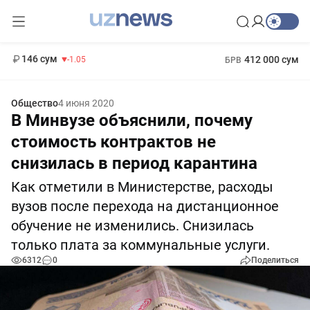
11 887 сум
-55.49
13 717 сум
1 271 000 сум
-25.83
МРОТ
146 сум
412 000 сум
-1.05
БРВ
Общество
4 июня 2020
В Минвузе объяснили, почему
стоимость контрактов не
снизилась в период карантина
Как отметили в Министерстве, расходы
вузов после перехода на дистанционное
обучение не изменились. Снизилась
только плата за коммунальные услуги.
6312
0
Поделиться