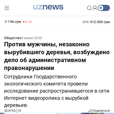
11 916 сум
28.92
13 749 сум
1 271 000 сум
32.19
МРОТ
146 сум
412 000 сум
-0.18
БРВ
Общество
4 июня 2020
Против мужчины, незаконно
вырубившего деревья, возбуждено
дело об административном
правонарушении
Сотрудники Государственного
экологического комитета провели
исследование распространившегося в сети
Интернет видеоролика с вырубкой
деревьев.
4743
0
Поделиться