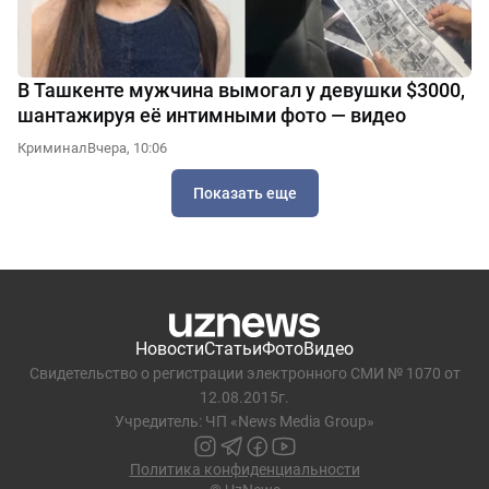
В Ташкенте мужчина вымогал у девушки $3000,
шантажируя её интимными фото — видео
Криминал
Вчера, 10:06
Показать еще
Новости
Статьи
Фото
Видео
Свидетельство о регистрации электронного СМИ № 1070 от
12.08.2015г.
Учредитель: ЧП «News Media Group»
Политика конфиденциальности