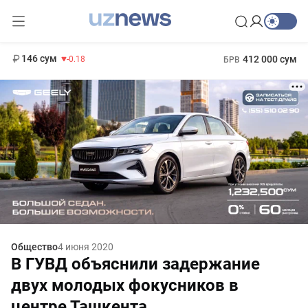
11 916 сум
28.92
13 749 сум
1 271 000 сум
32.19
МРОТ
146 сум
412 000 сум
-0.18
БРВ
Общество
4 июня 2020
В ГУВД объяснили задержание
двух молодых фокусников в
центре Ташкента