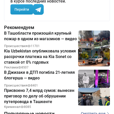
в курсе последних новостей.
Перейти
Рекомендуем
В Ташобласти произошёл крупный
пожар в одном из магазинов — видео
Происшествия
11701
Kia Uzbekistan опубликовала условия
рассрочки платежа на Kia Sonet со
ставкой от 0% годовых
Реклама
8507
В Джизаке в ДТП погибла 21-летняя
блогерша — видео
Происшествия
8401
Присвоено 7,4 млрд сумов: вынесен
приговор по делу об обрушении
путепровода в Ташкенте
Криминал
8085
Популярные новости
Смотреть еще