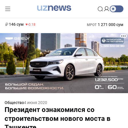
11 916 сум
28.92
13 749 сум
412 000 сум
32.19
БРВ
146 сум
1 271 000 сум
-0.18
МРОТ
Общество
4 июня 2020
Президент ознакомился со
строительством нового моста в
Ташкенте