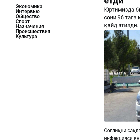
етди
Экономика
Юртимизда би
Интервью
Общество
сони 96 тага
Спорт
қайд этилди.
Назначения
Происшествия
1830
0
Культура
Соғлиқни сақл
инфекцияси ян