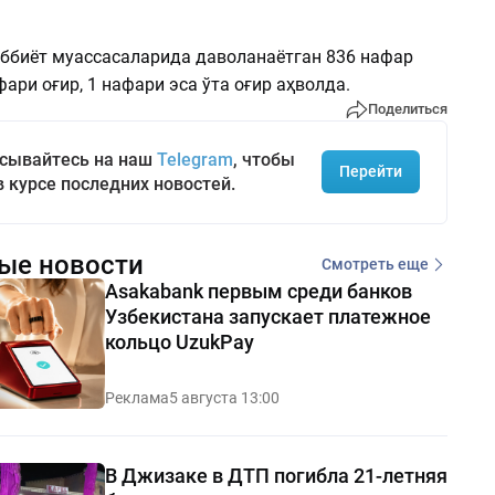
иббиёт муассасаларида даволанаётган 836 нафар
ари оғир, 1 нафари эса ўта оғир аҳволда.
Поделиться
сывайтесь на наш
Telegram
, чтобы
Перейти
в курсе последних новостей.
ые новости
Смотреть еще
Asakabank первым среди банков
Узбекистана запускает платежное
кольцо UzukPay
Реклама
5 августа 13:00
В Джизаке в ДТП погибла 21-летняя