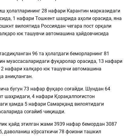
иш ҳолатларининг 28 нафари Карантин марказидаги
сида, 1 нафари Тошкент шаҳрида аҳоли орасида, яна
Тошкнт вилоятида Россиядан чегара пост орқали
халқаро юк ташувчи автомашина ҳайдовчисида
тасдиқланган 96 та ҳолатдаги беморларнинг 81
ин муассасаларидаги фуқаролар орасида, 13 нафари
, 2 нафари халқаро юк ташувчи автомашина
а аниқланган.
ича бугун 73 нафар фуқаро соғайди. Шундан 64
т шаҳридаги, 4 нафари Қорақалпоғистон
аги ҳамда 5 нафари Самарқанд вилоятидаги
асаларида соғайиб чиқишди.
лик қайд этилган жами 3939 нафар бемордан 3087
б, даволаниш кўрсаткичи 78 фоизни ташкил