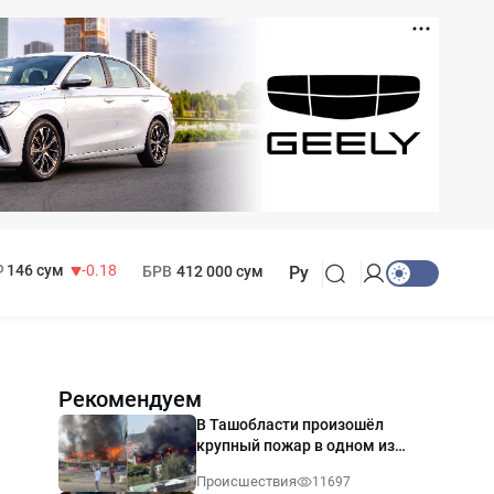
11 916 сум
28.92
13 749 сум
32.19
МРОТ
1 271 000 сум
146 сум
-0.18
БРВ
412 000 сум
Ру
Рекомендуем
В Ташобласти произошёл
крупный пожар в одном из
магазинов — видео
Происшествия
11697