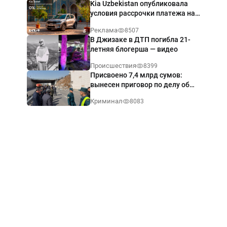
Kia Uzbekistan опубликовала
условия рассрочки платежа на
Kia Sonet со ставкой от 0%
Реклама
8507
годовых
В Джизаке в ДТП погибла 21-
летняя блогерша — видео
Происшествия
8399
Присвоено 7,4 млрд сумов:
вынесен приговор по делу об
обрушении путепровода в
Криминал
8083
Ташкенте