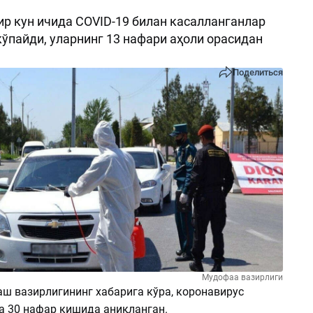
р кун ичида COVID-19 билан касалланганлар
 кўпайди, уларнинг 13 нафари аҳоли орасидан
Поделиться
Мудофаа вазирлиги
аш вазирлигининг хабарига кўра, коронавирус
а 30 нафар кишида аниқланган.