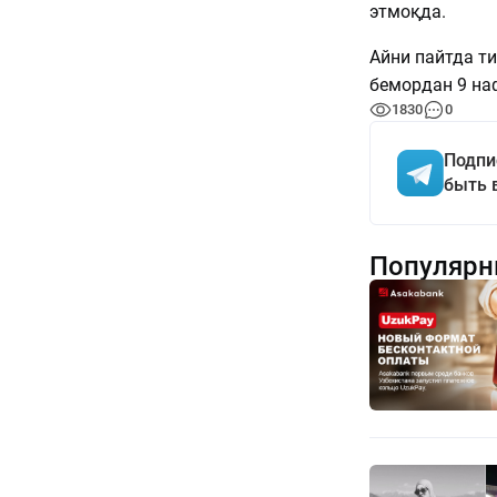
этмоқда.
Айни пайтда т
бемордан 9 наф
1830
0
Подпи
быть 
Популярн