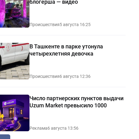
блогерша — видео
Происшествия
5 августа 16:25
В Ташкенте в парке утонула
четырехлетняя девочка
Происшествия
6 августа 12:36
Число партнерских пунктов выдачи
Uzum Market превысило 1000
Реклама
6 августа 13:56