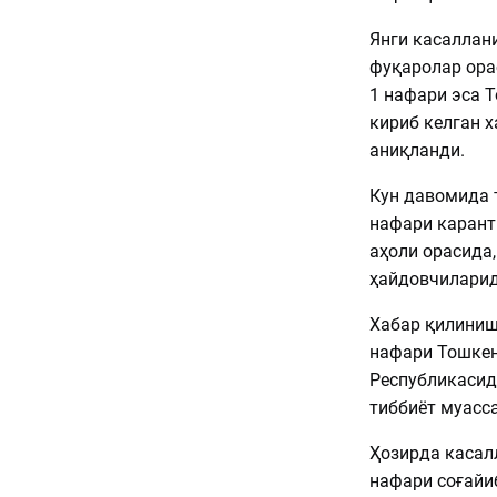
Янги касаллан
фуқаролар ора
1 нафари эса 
кириб келган 
аниқланди.
Кун давомида 
нафари карант
аҳоли орасида
ҳайдовчиларид
Хабар қилиниш
нафари Тошкен
Республикасид
тиббиёт муасс
Ҳозирда касал
нафари соғайи