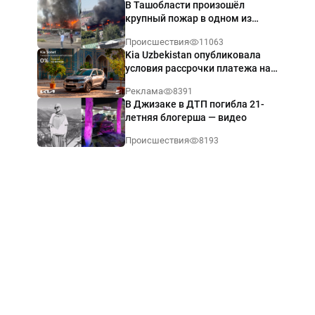
В Ташобласти произошёл
крупный пожар в одном из
магазинов — видео
Происшествия
11063
Kia Uzbekistan опубликовала
условия рассрочки платежа на
Kia Sonet со ставкой от 0%
Реклама
8391
годовых
В Джизаке в ДТП погибла 21-
летняя блогерша — видео
Происшествия
8193