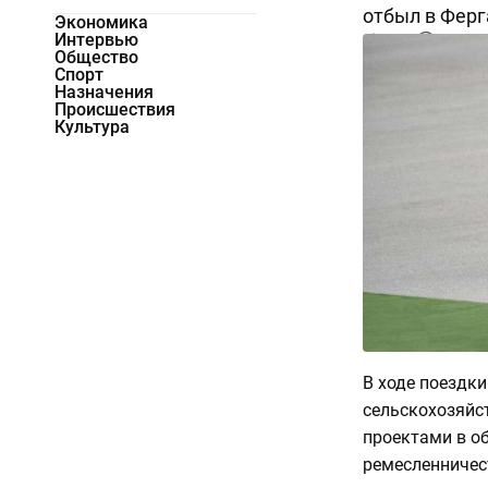
отбыл в Ферг
Экономика
Интервью
5193
0
Общество
Спорт
Назначения
Происшествия
Культура
В ходе поездк
сельскохозяйс
проектами в о
ремесленничес