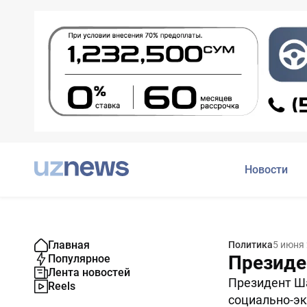
Новости
Главная
Политика
5 июня
Президе
Популярное
Лента новостей
Президент Ша
Reels
социально-э