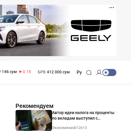
11 916 сум
28.92
13 749 сум
32.19
МРОТ
1 271 000 сум
146 сум
-0.18
БРВ
412 000 сум
Ру
Рекомендуем
Автор идеи налога на проценты
по вкладам выступил с
разъяснением
Экономика
12613