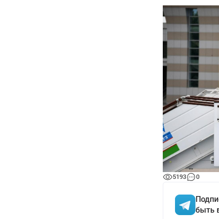
5193
0
Подпи
быть 