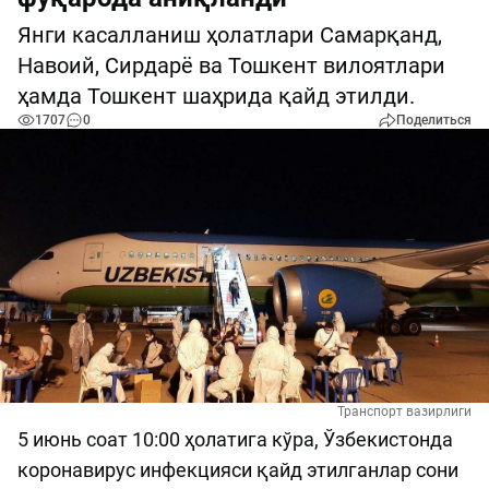
Янги касалланиш ҳолатлари Самарқанд,
Навоий, Сирдарё ва Тошкент вилоятлари
ҳамда Тошкент шаҳрида қайд этилди.
1707
0
Поделиться
Транспорт вазирлиги
5 июнь соат 10:00 ҳолатига кўра, Ўзбекистонда
коронавирус инфекцияси қайд этилганлар сони