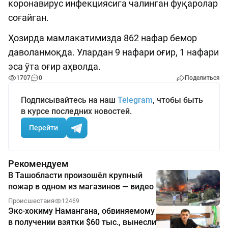
коронавирус инфекциясига чалинган фуқаролар
соғайган.
Ҳозирда мамлакатимизда 862 нафар бемор
даволанмоқда. Улардан 9 нафари оғир, 1 нафари
эса ўта оғир аҳволда.
1707
0
Поделиться
Подписывайтесь на наш
Telegram
, чтобы быть
в курсе последних новостей.
Перейти
Рекомендуем
В Ташобласти произошёл крупный
пожар в одном из магазинов — видео
Происшествия
12469
Экс-хокиму Намангана, обвиняемому
в получении взятки $60 тыс., вынесли