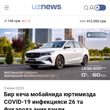
11 916 сум
28.92
13 749 сум
1 271 000 сум
32.19
МРОТ
146 сум
412 000 сум
-0.18
БРВ
5 июня 2020
Бир кеча мобайнида юртимизда
COVID-19 инфекцияси 26 та
фуқарода аниқланди