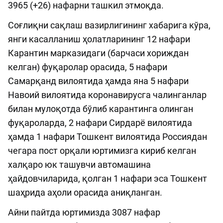
3965 (+26) нафарни ташкил этмоқда.
Соғлиқни сақлаш вазирлигининг хабарига кўра,
янги касалланиш ҳолатларининг 12 нафари
Карантин марказидаги (барчаси хориждан
келган) фуқаролар орасида, 5 нафари
Самарқанд вилоятида ҳамда яна 5 нафари
Навоий вилоятида коронавирусга чалинганлар
билан мулоқотда бўлиб карантинга олинган
фуқароларда, 2 нафари Сирдарё вилоятида
ҳамда 1 нафари Тошкент вилоятида Россиядан
чегара пост орқали юртимизга кириб келган
халқаро юк ташувчи автомашина
ҳайдовчиларида, қолган 1 нафари эса Тошкент
шаҳрида аҳоли орасида аниқланган.
Айни пайтда юртимизда 3087 нафар