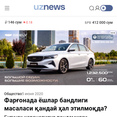
11 916 сум
28.92
13 749 сум
1 271 000 сум
32.19
МРОТ
146 сум
412 000 сум
-0.18
БРВ
Общество
5 июня 2020
Фарғонада ёшлар бандлиги
масаласи қандай ҳал этилмоқда?