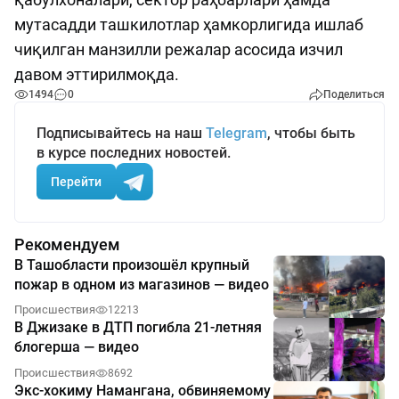
мутасадди ташкилотлар ҳамкорлигида ишлаб
чиқилган манзилли режалар асосида изчил
давом эттирилмоқда.
1494
0
Поделиться
Подписывайтесь на наш
Telegram
, чтобы быть
в курсе последних новостей.
Перейти
Рекомендуем
В Ташобласти произошёл крупный
пожар в одном из магазинов — видео
Происшествия
12213
В Джизаке в ДТП погибла 21-летняя
блогерша — видео
Происшествия
8692
Экс-хокиму Намангана, обвиняемому