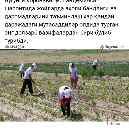
Бугунги коронавирус пандемияси
шароитида жойларда аҳоли бандлиги ва
даромадларини таъминлаш ҳар қандай
даражадаги мутасаддилар олдида турган
энг долзарб вазифалардан бири бўлиб
турибди.
1494
0
Поделиться
UzNews.uz