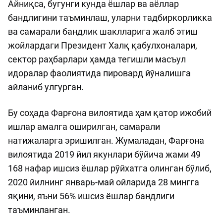
Айниқса, бугунги кунда ёшлар ва аёллар
бандлигини таъминлаш, уларни тадбиркорликка
ва самарали бандлик шаклларига жалб этиш
жойлардаги Президент Халқ қабулхоналари,
сектор раҳбарлари ҳамда тегишли масъул
идоралар фаолиятида пировард йўналишга
айланиб улгурган.
Бу соҳада Фарғона вилоятида ҳам қатор ижобий
ишлар амалга оширилган, самарали
натижаларга эришилган. Жумаладан, Фарғона
вилоятида 2019 йил якунлари бўйича жами 49
168 нафар ишсиз ёшлар рўйхатга олинган бўлиб,
2020 йилнинг январь-май ойларида 28 мингга
яқини, яъни 56% ишсиз ёшлар бандлиги
таъминланган.