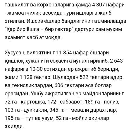
ташкилот ва корхоналарига ҳамда 4 307 нафари
- жамоатчилик асосида тури ишларга жалб
этилган. Ишсиз ёшлар бандлигини таъминлашда
“Ҳар бир ёшга – бир гектар” дастури ҳам муҳим
аҳамият касб этмоқда.
Хусусан, вилоятнинг 11 854 нафар ёшлари
қишлоқ хўжалиги соҳасига йўналтирилиб, 2 643
нафарига 10-30 сотихдан ер ажратиб берилди,
жами 1 128 гектар. Шулардан 522 гектари адир
ва текисликлардан, 606 гектари эса боғлар
орасидан. Ушбу ажратилган ер майдонларининг
72 га - картошка, 172 - сабзавот, 189 га - полиз,
103 га - дуккакли, 345 га – мевали дарахтлар,
195 га – тут ва узум, 52 га - мойли экинлар
экилди.