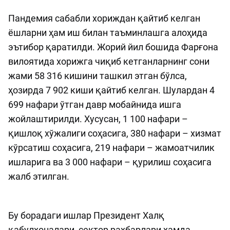
Пандемия сабабли хориждан қайтиб келган
ёшларни ҳам иш билан таъминлашга алоҳида
эътибор қаратилди. Жорий йил бошида Фарғона
вилоятида хорижга чиқиб кетганларнинг сони
жами 58 316 кишини ташкил этган бўлса,
ҳозирда 7 902 киши қайтиб келган. Шулардан 4
699 нафари ўтган давр мобайнида ишга
жойлаштирилди. Хусусан, 1 100 нафари –
қишлоқ хўжалиги соҳасига, 380 нафари – хизмат
кўрсатиш соҳасига, 219 нафари – жамоатчилик
ишларига ва 3 000 нафари – қурилиш соҳасига
жалб этилган.
Бу борадаги ишлар Президент Халқ
қабулхоналари, сектор раҳбарлари ҳамда