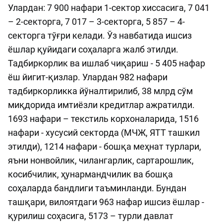
Улардан: 7 900 нафари 1-сектор хиссасига, 7 041
– 2-секторга, 7 017 – 3-секторга, 5 857 – 4-
секторга тўғри келади. Ўз навбатида ишсиз
ёшлар қуйидаги соҳаларга жалб этилди.
Тадбиркорлик ва ишлаб чиқариш - 5 405 нафар
ёш йигит-қизлар. Улардан 982 нафари
тадбиркорликка йўналтирилиб, 38 млрд сўм
миқдорида имтиёзли кредитлар ажратилди.
1693 нафари – текстиль корхоналарида, 1516
нафари - хусусий секторда (МЧЖ, ЯТТ ташкил
этилди), 1214 нафари - бошқа меҳнат турлари,
яъни нонвойлик, чилангарлик, сартарошлик,
косибчилик, ҳунармандчилик ва бошқа
соҳаларда бандлиги таъминланди. Бундан
ташқари, вилоятдаги 963 нафар ишсиз ёшлар -
қурилиш соҳасига, 5173 – турли давлат