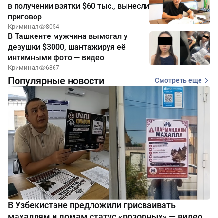
в получении взятки $60 тыс., вынесли
приговор
Криминал
8054
В Ташкенте мужчина вымогал у
девушки $3000, шантажируя её
интимными фото — видео
Криминал
6867
Популярные новости
Смотреть еще
В Узбекистане предложили присваивать
махаллям и домам статус «позорных» — видео