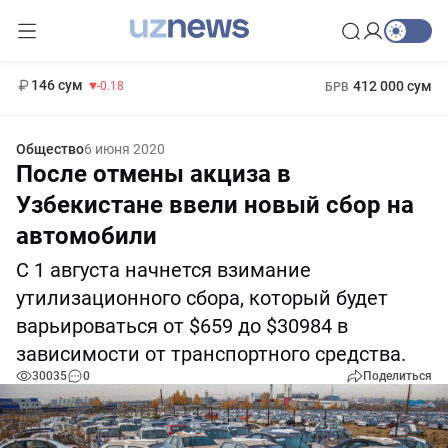
11 916 сум
28.92
13 749 сум
1 271 000 сум
32.19
МРОТ
146 сум
412 000 сум
-0.18
БРВ
Общество
6 июня 2020
После отмены акциза в
Узбекистане ввели новый сбор на
автомобили
С 1 августа начнется взимание
утилизационного сбора, который будет
варьироваться от $659 до $30984 в
зависимости от транспортного средства.
30035
0
Поделиться