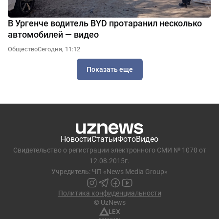
В Ургенче водитель BYD протаранил несколько
автомобилей — видео
Общество
Сегодня, 11:12
Показать еще
Новости
Статьи
Фото
Видео
Свидетельство о регистрации электронного СМИ № 1070 от
12.08.2015г.
Учредитель: ЧП «News Media Group»
Политика конфиденциальности
© UzNews