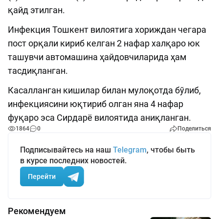
қайд этилган.
Инфекция Тошкент вилоятига хориждан чегара
пост орқали кириб келган 2 нафар халқаро юк
ташувчи автомашина ҳайдовчиларида ҳам
тасдиқланган.
Касалланган кишилар билан мулоқотда бўлиб,
инфекциясини юқтириб олган яна 4 нафар
фуқаро эса Сирдарё вилоятида аниқланган.
1864
0
Поделиться
Подписывайтесь на наш
Telegram
, чтобы быть
в курсе последних новостей.
Перейти
Рекомендуем