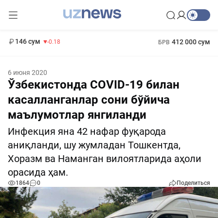
11 916 сум
28.92
13 749 сум
1 271 000 сум
32.19
МРОТ
146 сум
412 000 сум
-0.18
БРВ
6 июня 2020
Ўзбекистонда COVID-19 билан
касалланганлар сони бўйича
маълумотлар янгиланди
Инфекция яна 42 нафар фуқарода
аниқланди, шу жумладан Тошкентда,
Хоразм ва Наманган вилоятларида аҳоли
орасида ҳам.
1864
0
Поделиться