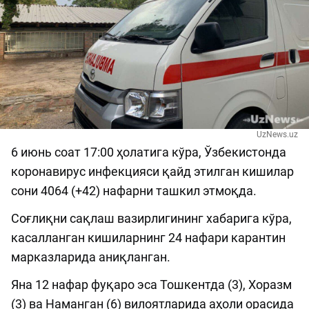
UzNews.uz
6 июнь соат 17:00 ҳолатига кўра, Ўзбекистонда
коронавирус инфекцияси қайд этилган кишилар
сони 4064 (+42) нафарни ташкил этмоқда.
Соғлиқни сақлаш вазирлигининг хабарига кўра,
касалланган кишиларнинг 24 нафари карантин
марказларида аниқланган.
Яна 12 нафар фуқаро эса Тошкентда (3), Хоразм
(3) ва Наманган (6) вилоятларида аҳоли орасида