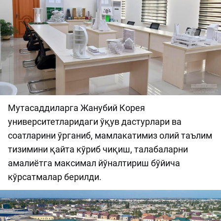
Мутасаддиларга Жанубий Корея
университетларидаги ўқув дастурлари ва
соатларини ўрганиб, мамлакатимиз олий таълим
тизимини қайта кўриб чиқиш, талабаларни
амалиётга максимал йўналтириш бўйича
кўрсатмалар берилди.