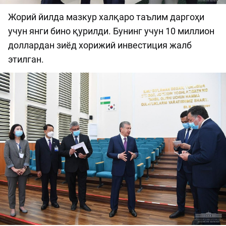
Жорий йилда мазкур халқаро таълим даргоҳи
учун янги бино қурилди. Бунинг учун 10 миллион
доллардан зиёд хорижий инвестиция жалб
этилган.