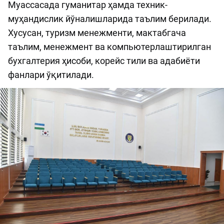
Муассасада гуманитар ҳамда техник-
муҳандислик йўналишларида таълим берилади.
Хусусан, туризм менежменти, мактабгача
таълим, менежмент ва компьютерлаштирилган
бухгалтерия ҳисоби, корейс тили ва адабиёти
фанлари ўқитилади.