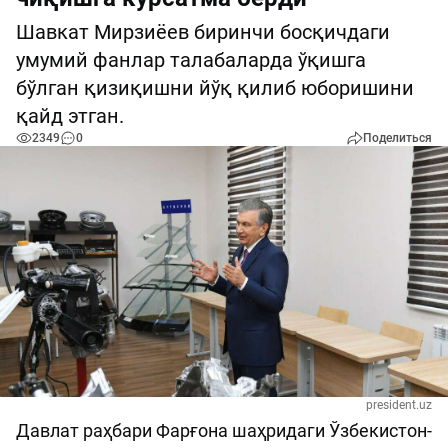
Шавкат Мирзиёев биринчи босқичдаги
умумий фанлар талабаларда ўқишга
бўлган қизиқишни йўқ қилиб юборишини
қайд этган.
2349
0
Поделиться
president.uz
Давлат раҳбари Фарғона шаҳридаги Ўзбекистон-