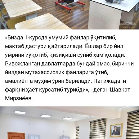
«Бизда 1-курсда умумий фанлар ўқитилиб,
мактаб дастури қайтарилади. Ёшлар бир йил
умрини йўқотиб, қизиқиши сўниб ҳам қолади.
Ривожланган давлатларда бундай эмас, биринчи
йилдан мутахассислик фанларига ўтиб,
амалиётга муҳим ўрин берилади. Натижадаги
фарқни ҳаёт кўрсатиб турибди», - деган Шавкат
Мирзиёев.