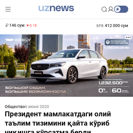
13 749 сум
32.19
146 сум
412 000 сум
-0.18
БРВ
11 916 сум
1 271 000 сум
28.92
МРОТ
Общество
6 июня 2020
Президент мамлакатдаги олий
таълим тизимини қайта кўриб
чиқишга кўрсатма берди