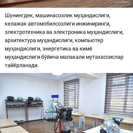
Шунингдек, машинасозлик муҳандислиги,
келажак автомобилсозлиги инжиниринги,
электротехника ва электроника муҳандислиги,
архитектура муҳандислиги, компьютер
муҳандислиги, энергетика ва кимё
муҳандислиги бўйича малакали мутахассислар
тайёрланади.