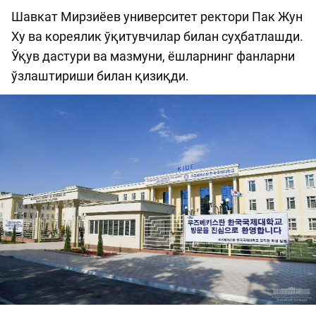
Шавкат Мирзиёев университет ректори Пак Жун
Ху ва кореялик ўқитувчилар билан суҳбатлашди.
Ўқув дастури ва мазмуни, ёшларнинг фанларни
ўзлаштириши билан қизиқди.