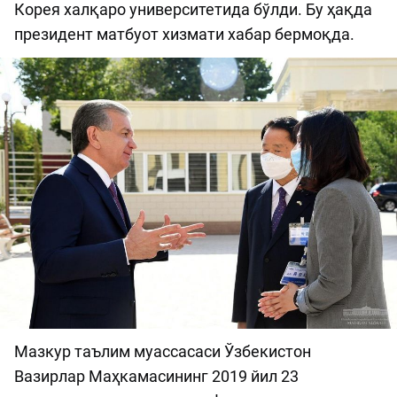
Корея халқаро университетида бўлди. Бу ҳақда
президент матбуот хизмати хабар бермоқда.
Мазкур таълим муассасаси Ўзбекистон
Вазирлар Маҳкамасининг 2019 йил 23