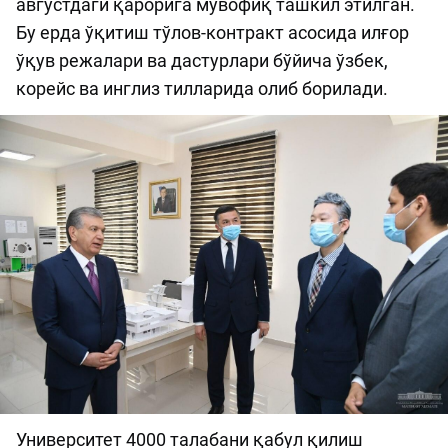
августдаги қарорига мувофиқ ташкил этилган.
Бу ерда ўқитиш тўлов-контракт асосида илғор
ўқув режалари ва дастурлари бўйича ўзбек,
корейс ва инглиз тилларида олиб борилади.
Университет 4000 талабани қабул қилиш