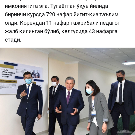
имкониятига эга. Тугаётган ўқув йилида
биринчи курсда 720 нафар йигит-қиз таълим
олди. Кореядан 11 нафар тажрибали педагог
жалб қилинган бўлиб, келгусида 43 нафарга
етади.