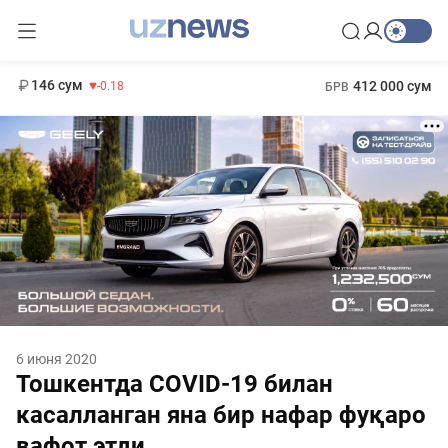
11 916 сум
28.92
13 749 сум
1 271 000 сум
32.19
МРОТ
146 сум
412 000 сум
-0.18
БРВ
6 июня 2020
Тошкентда COVID-19 билан
касалланган яна бир нафар фуқаро
вафот этди