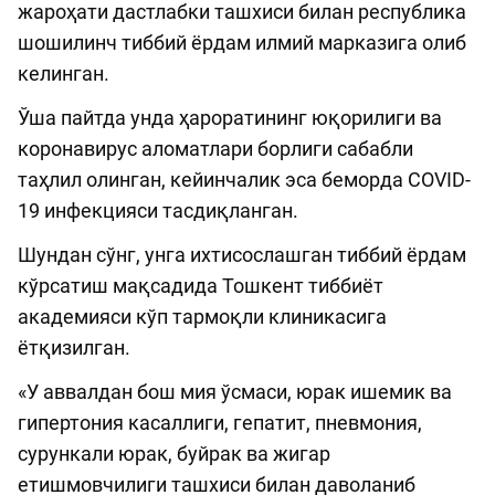
жароҳати дастлабки ташхиси билан республика
шошилинч тиббий ёрдам илмий марказига олиб
келинган.
Ўша пайтда унда ҳароратининг юқорилиги ва
коронавирус аломатлари борлиги сабабли
таҳлил олинган, кейинчалик эса беморда COVID-
19 инфекцияси тасдиқланган.
Шундан сўнг, унга ихтисослашган тиббий ёрдам
кўрсатиш мақсадида Тошкент тиббиёт
академияси кўп тармоқли клиникасига
ётқизилган.
«У аввалдан бош мия ўсмаси, юрак ишемик ва
гипертония касаллиги, гепатит, пневмония,
сурункали юрак, буйрак ва жигар
етишмовчилиги ташхиси билан даволаниб