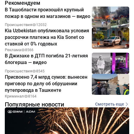
Рекомендуем
В Ташобласти произошёл крупный
пожар в одном из магазинов — видео
Происшествия
12032
Kia Uzbekistan опубликовала условия
рассрочки платежа на Kia Sonet со
ставкой от 0% годовых
Реклама
8566
В Джизаке в ДТП погибла 21-летняя
блогерша — видео
Происшествия
8545
Присвоено 7,4 млрд сумов: вынесен
приговор по делу об обрушении
путепровода в Ташкенте
Криминал
8164
Популярные новости
Смотреть еще