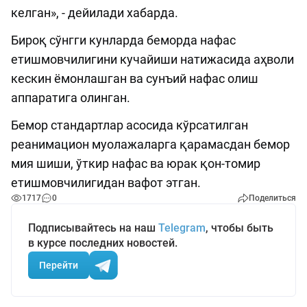
келган», - дейилади хабарда.
Бироқ сўнгги кунларда беморда нафас
етишмовчилигини кучайиши натижасида аҳволи
кескин ёмонлашган ва сунъий нафас олиш
аппаратига олинган.
Бемор стандартлар асосида кўрсатилган
реанимацион муолажаларга қарамасдан бемор
мия шиши, ўткир нафас ва юрак қон-томир
етишмовчилигидан вафот этган.
1717
0
Поделиться
Подписывайтесь на наш
Telegram
, чтобы быть
в курсе последних новостей.
Перейти