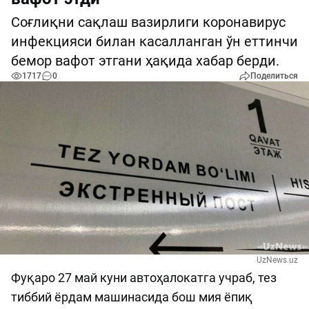
Соғлиқни сақлаш вазирлиги коронавирус
инфекцияси билан касалланган ўн еттинчи
бемор вафот этгани ҳақида хабар берди.
1717
0
Поделиться
UzNews.uz
Фуқаро 27 май куни автоҳалокатга учраб, тез
тиббий ёрдам машинасида бош мия ёпиқ