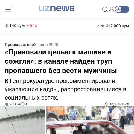
11 916 сум
28.92
13 749 сум
1 271 000 сум
32.19
МРОТ
146 сум
412 000 сум
-0.18
БРВ
Происшествия
8 июня 2020
«Приковали цепью к машине и
сожгли»: в канале найден труп
пропавшего без вести мужчины
В Генпрокуратуре прокомментировали
ужасающие кадры, распространившиеся в
социальных сетях.
20314
0
Поделиться