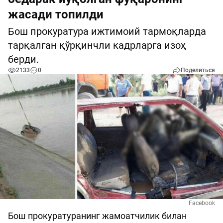
жасади топилди
Бош прокуратура ижтимоий тармоқларда
тарқалган қўрқинчли кадрларга изоҳ
берди.
2133
0
Поделиться
Facebook
Бош прокуратуранинг жамоатчилик билан