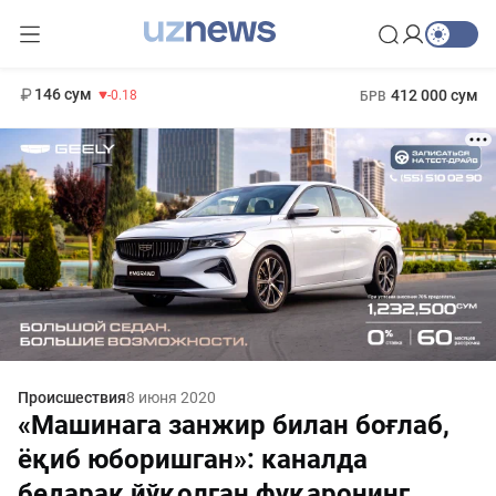
11 916 сум
28.92
13 749 сум
1 271 000 сум
32.19
МРОТ
146 сум
412 000 сум
-0.18
БРВ
Происшествия
8 июня 2020
«Машинага занжир билан боғлаб,
ёқиб юборишган»: каналда
бедарак йўқолган фуқаронинг