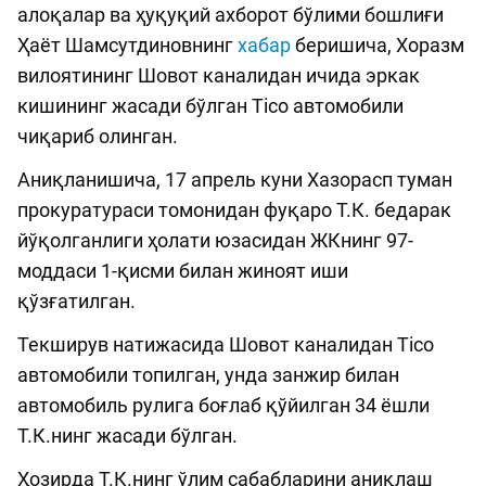
алоқалар ва ҳуқуқий ахборот бўлими бошлиғи
Ҳаёт Шамсутдиновнинг
хабар
беришича, Хоразм
вилоятининг Шовот каналидан ичида эркак
кишининг жасади бўлган Tico автомобили
чиқариб олинган.
Аниқланишича, 17 апрель куни Хазорасп туман
прокуратураси томонидан фуқаро Т.К. бедарак
йўқолганлиги ҳолати юзасидан ЖКнинг 97-
моддаси 1-қисми билан жиноят иши
қўзғатилган.
Текширув натижасида Шовот каналидан Tico
автомобили топилган, унда занжир билан
автомобиль рулига боғлаб қўйилган 34 ёшли
Т.К.нинг жасади бўлган.
Ҳозирда Т.К.нинг ўлим сабабларини аниқлаш