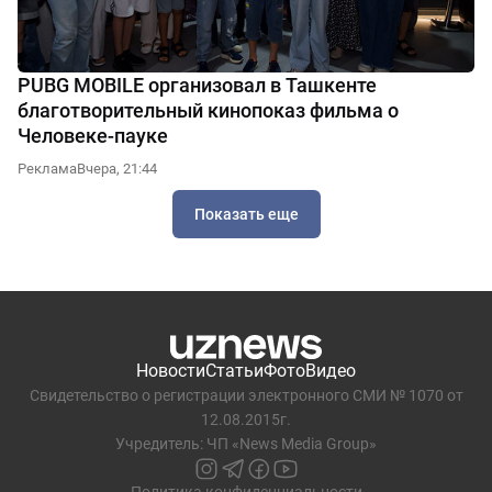
PUBG MOBILE организовал в Ташкенте
благотворительный кинопоказ фильма о
Человеке-пауке
Реклама
Вчера, 21:44
Показать еще
Новости
Статьи
Фото
Видео
Свидетельство о регистрации электронного СМИ № 1070 от
12.08.2015г.
Учредитель: ЧП «News Media Group»