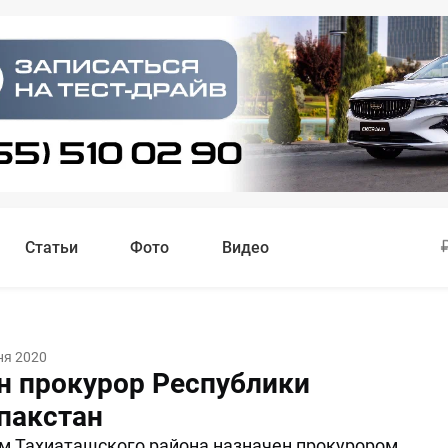
Статьи
Фото
Видео
ня 2020
н прокурор Республики
пакстан
м Тахиаташского района назначен прокурором