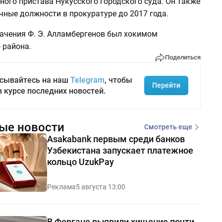
ного пристава Нукусского городского суда. Он также
чные должности в прокуратуре до 2017 года.
начения Ф. Э. Алламбергенов был хокимом
 района.
Поделиться
сывайтесь на наш
Telegram
, чтобы
Перейти
в курсе последних новостей.
ые новости
Смотреть еще
Asakabank первым среди банков
Узбекистана запускает платежное
кольцо UzukPay
Реклама
5 августа 13:00
В Фергане выявили хищение почти