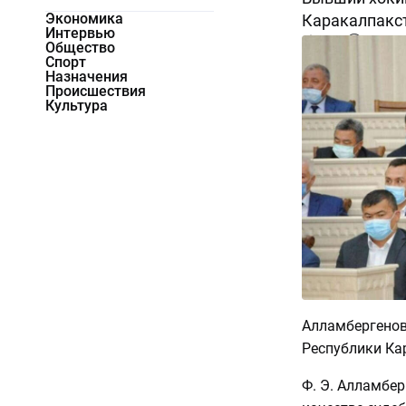
Экономика
Каракалпакс
Интервью
7687
0
Общество
Спорт
Назначения
Происшествия
Культура
Алламбергенов
Республики Ка
Ф. Э. Алламбер