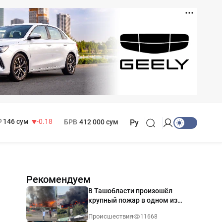
11 916 сум
28.92
13 749 сум
32.19
МРОТ
1 271 000 сум
146 сум
-0.18
БРВ
412 000 сум
Ру
Рекомендуем
В Ташобласти произошёл
крупный пожар в одном из
магазинов — видео
Происшествия
11668