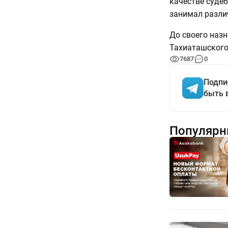
качестве судеб
занимал разли
До своего наз
Тахиаташского
7687
0
Подпи
быть 
Популярн