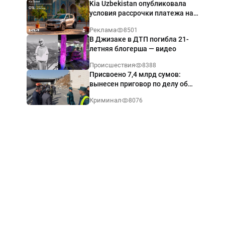
Kia Uzbekistan опубликовала
условия рассрочки платежа на
Kia Sonet со ставкой от 0%
Реклама
8501
годовых
В Джизаке в ДТП погибла 21-
летняя блогерша — видео
Происшествия
8388
Присвоено 7,4 млрд сумов:
вынесен приговор по делу об
обрушении путепровода в
Криминал
8076
Ташкенте