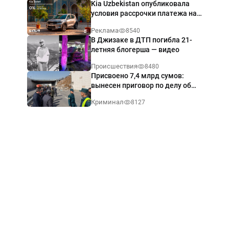
Kia Uzbekistan опубликовала
условия рассрочки платежа на
Kia Sonet со ставкой от 0%
Реклама
8540
годовых
В Джизаке в ДТП погибла 21-
летняя блогерша — видео
Происшествия
8480
Присвоено 7,4 млрд сумов:
вынесен приговор по делу об
обрушении путепровода в
Криминал
8127
Ташкенте