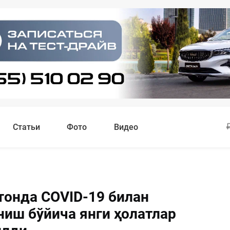
Статьи
Фото
Видео
тонда COVID-19 билан
ниш бўйича янги ҳолатлар