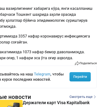
аш вазирлигининг хабарига кўра, янги касалланиш
 барчаси Тошкент шаҳрида аҳоли орасида
шбу ҳолатлар бўйича эпидемиологик суриштирув
этмоқда.
ртимизда 3357 нафар коронавирус инфекциясига
ролар соғайган.
катимизда 1073 нафар бемор даволанмоқда.
ри оғир, 1 нафари эса ўта оғир аҳволда.
Поделиться
сывайтесь на наш
Telegram
, чтобы
Перейти
в курсе последних новостей.
ые новости
Смотреть еще
Держатели карт Visa Kapitalbank