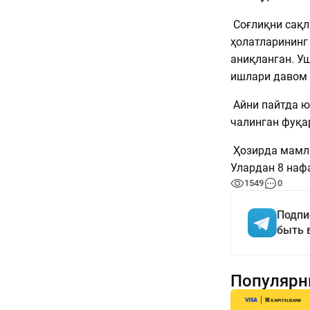
Соғлиқни сақл
ҳолатларининг
аниқланган. У
ишлари давом 
Айни пайтда ю
чалинган фуқа
Ҳозирда мамла
Улардан 8 нафа
1549
0
Подпи
быть 
Популярн