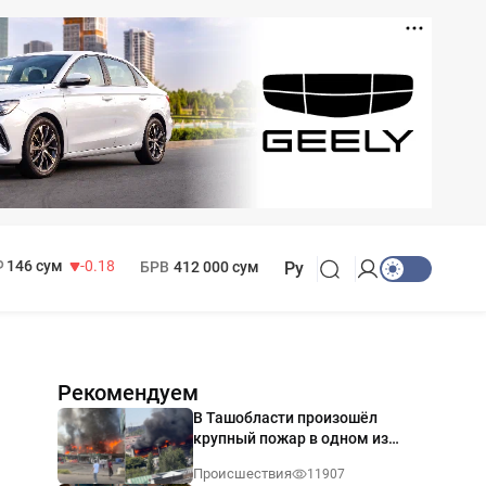
11 916 сум
28.92
13 749 сум
32.19
МРОТ
1 271 000 сум
146 сум
-0.18
БРВ
412 000 сум
Ру
Рекомендуем
В Ташобласти произошёл
крупный пожар в одном из
магазинов — видео
Происшествия
11907