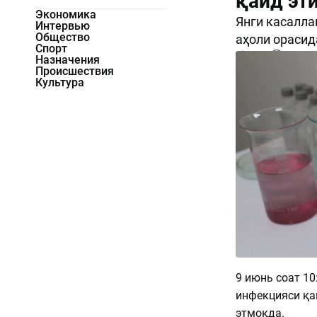
қайд эт
Экономика
Янги касалла
Интервью
Общество
аҳоли орасид
Спорт
1549
0
Назначения
Происшествия
Культура
9 июнь соат 10
инфекцияси қа
этмоқда.