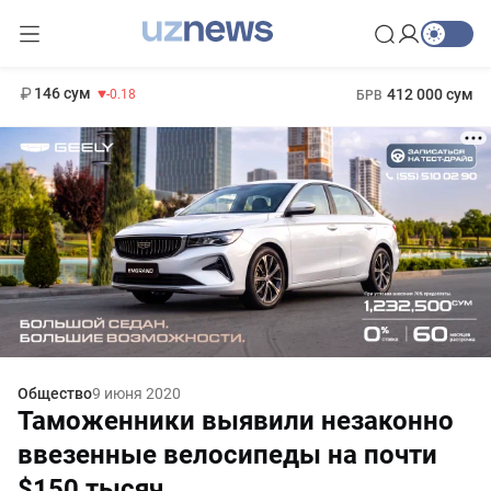
11 916 сум
28.92
13 749 сум
1 271 000 сум
32.19
МРОТ
146 сум
412 000 сум
-0.18
БРВ
Общество
9 июня 2020
Таможенники выявили незаконно
ввезенные велосипеды на почти
$150 тысяч