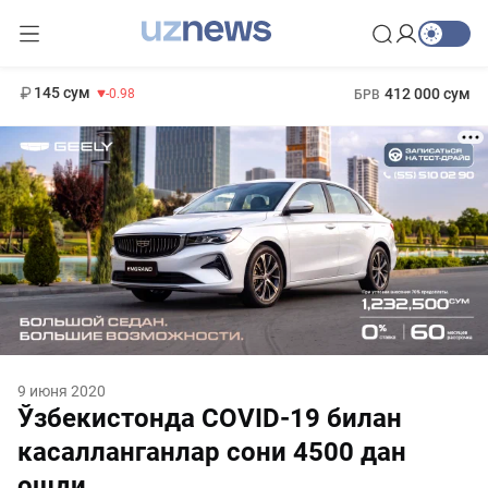
11 952 сум
36.46
13 780 сум
1 271 000 сум
30.12
МРОТ
145 сум
412 000 сум
-0.98
БРВ
9 июня 2020
Ўзбекистонда COVID-19 билан
касалланганлар сони 4500 дан
ошди