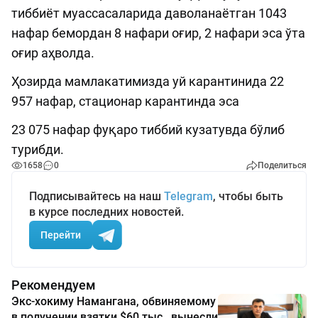
тиббиёт муассасаларида даволанаётган 1043
нафар бемордан 8 нафари оғир, 2 нафари эса ўта
оғир аҳволда.
Ҳозирда мамлакатимизда уй карантинида 22
957 нафар, стационар карантинда эса
23 075 нафар фуқаро тиббий кузатувда бўлиб
турибди.
1658
0
Поделиться
Подписывайтесь на наш
Telegram
, чтобы быть
в курсе последних новостей.
Перейти
Рекомендуем
Экс-хокиму Намангана, обвиняемому
в получении взятки $60 тыс., вынесли