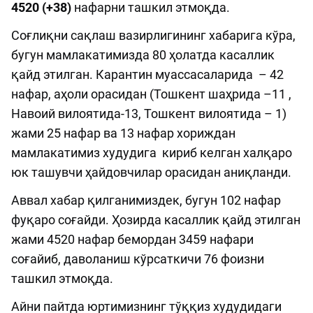
4520 (+38)
нафарни ташкил этмоқда.
Соғлиқни сақлаш вазирлигининг хабарига кўра,
бугун мамлакатимизда 80 ҳолатда касаллик
қайд этилган. Карантин муассасаларида – 42
нафар, аҳоли орасидан (Тошкент шаҳрида –11 ,
Навоий вилоятида-13, Тошкент вилоятида – 1)
жами 25 нафар ва 13 нафар хориждан
мамлакатимиз худудига кириб келган халқаро
юк ташувчи ҳайдовчилар орасидан аниқланди.
Аввал хабар қилганимиздек, бугун 102 нафар
фуқаро соғайди. Ҳозирда касаллик қайд этилган
жами 4520 нафар бемордан 3459 нафари
соғайиб, даволаниш кўрсаткичи 76 фоизни
ташкил этмоқда.
Айни пайтда юртимизнинг тўққиз худудидаги