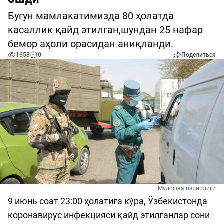
Бугун мамлакатимизда 80 ҳолатда
касаллик қайд этилган,шундан 25 нафар
бемор аҳоли орасидан аниқланди.
1658
0
Поделиться
Мудофаа вазирлиги
9 июнь соат 23:00 ҳолатига кўра, Ўзбекистонда
коронавирус инфекцияси қайд этилганлар сони