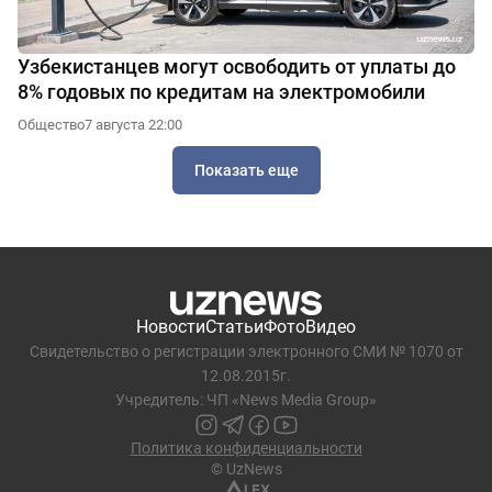
Узбекистанцев могут освободить от уплаты до
8% годовых по кредитам на электромобили
Общество
7 августа 22:00
Показать еще
Новости
Статьи
Фото
Видео
Свидетельство о регистрации электронного СМИ № 1070 от
12.08.2015г.
Учредитель: ЧП «News Media Group»
Политика конфиденциальности
© UzNews