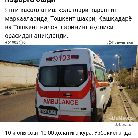
Янги касалланиш ҳолатлари карантин
марказларида, Тошкент шаҳри, Қашқадарё
ва Тошкент вилоятларининг аҳолиси
орасидан аниқланди.
1902
0
Поделиться
UzNews.uz
10 июнь соат 10:00 ҳолатига кўра, Ўзбекистонда