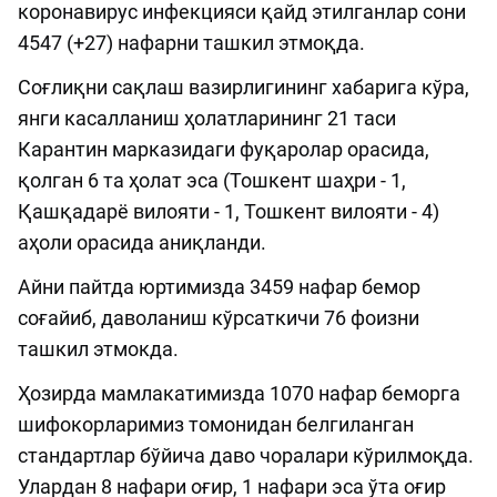
коронавирус инфекцияси қайд этилганлар сони
4547 (+27) нафарни ташкил этмоқда.
Соғлиқни сақлаш вазирлигининг хабарига кўра,
янги касалланиш ҳолатларининг 21 таси
Карантин марказидаги фуқаролар орасида,
қолган 6 та ҳолат эса (Тошкент шаҳри - 1,
Қашқадарё вилояти - 1, Тошкент вилояти - 4)
аҳоли орасида аниқланди.
Айни пайтда юртимизда 3459 нафар бемор
соғайиб, даволаниш кўрсаткичи 76 фоизни
ташкил этмокда.
Ҳозирда мамлакатимизда 1070 нафар беморга
шифокорларимиз томонидан белгиланган
стандартлар бўйича даво чоралари кўрилмоқда.
Улардан 8 нафари оғир, 1 нафари эса ўта оғир