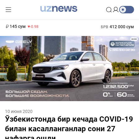
11 952 сум
36.46
13 780 сум
1 271 000 сум
30.12
МРОТ
145 сум
412 000 сум
-0.98
БРВ
10 июня 2020
Ўзбекистонда бир кечада COVID-19
билан касалланганлар сони 27
нафарга ошди