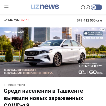
11 916 сум
28.92
13 749 сум
1 271 000 сум
32.19
МРОТ
146 сум
412 000 сум
-0.18
БРВ
10 июня 2020
Среди населения в Ташкенте
выявили новых зараженных
COVID-19