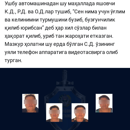
Ушбу автомашинадан шу маҳаллада яшовчи
К.Д., Р.Д. ва О.Д.лар тушиб, “Сен нима учун ўғлим
ва келинимни турмушини бузиб, бузғунчилик
қилиб юрибсан” деб ҳар хил сўзлар билан
ҳақорат қилиб, уриб тан жароҳати етказган.
Мазкур ҳолатни шу ерда бўлган С.Д. ўзининг
уяли телефон аппаратига видеотасвирга олиб
турган.