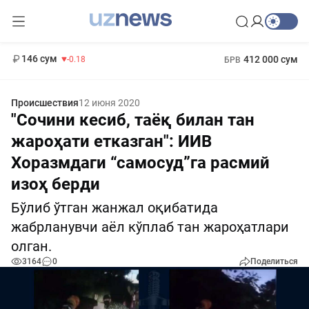
11 916 сум
28.92
13 749 сум
1 271 000 сум
32.19
МРОТ
146 сум
412 000 сум
-0.18
БРВ
Происшествия
12 июня 2020
"Сочини кесиб, таёқ билан тан
жароҳати етказган": ИИВ
Хоразмдаги “самосуд”га расмий
изоҳ берди
Бўлиб ўтган жанжал оқибатида
жабрланувчи аёл кўплаб тан жароҳатлари
олган.
3164
0
Поделиться