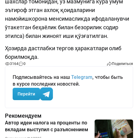
шахслар томонидан, ўз мазмунига кўра умум
эътироф этган ахлоқ қоидаларини
намойишкорона менсимасликда ифодаланувчи
ўтакетган беҳаёлик билан безорилик содир
этилса) билан жиноят иши қўзғатилган.
Ҳозирда дастлабки тергов ҳаракатлари олиб
борилмоқда.
3164
0
Поделиться
Подписывайтесь на наш
Telegram
, чтобы быть
в курсе последних новостей.
Перейти
Рекомендуем
Автор идеи налога на проценты по
вкладам выступил с разъяснением