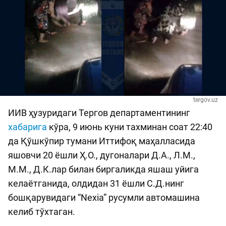
tergov.uz
ИИВ ҳузуридаги Тергов департаментининг
хабарига
кўра, 9 июнь куни тахминан соат 22:40
да Қўшкўпир тумани Иттифоқ маҳалласида
яшовчи 20 ёшли Ҳ.О., дугоналари Д.А., Л.М.,
М.М., Д.К.лар билан биргаликда яшаш уйига
келаётганида, олдидан 31 ёшли С.Д.нинг
бошқарувидаги “Nexia” русумли автомашина
келиб тўхтаган.