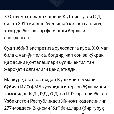
Х.О. шу маҳаллада яшовчи К.Д.нинг ўғли С.Д.
билан 2016 йилдан буён яшаб келаётганлиги,
ҳозирда бир нафар фарзанди борлиги
аниқланган.
Суд тиббий экспретиза хулосасига кўра, Х.О. чап
билак, чап-ўнг елка, болдир, чап сон ва кўкрак
қафасини қонталашлари бўлиб, енгил тан
жароҳати олганлиги қайд этилди.
Мазкур ҳолат юзасидан Қўшкўпир тумани
бўйича ИИО ФМБ хузуридаги тергов бўлинмаси
томонидан К.Д., Р.Д., О.Д. ва Н.Р.ларга нисбатан
Ўзбекистон Республикаси Жиноят кодексининг
277-моддаси 2-қисми “б,г” бандлари (бир гуруҳ