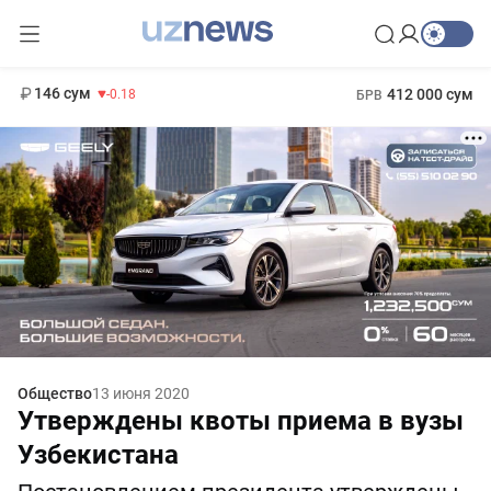
11 916 сум
28.92
13 749 сум
1 271 000 сум
32.19
МРОТ
146 сум
412 000 сум
-0.18
БРВ
Общество
13 июня 2020
Утверждены квоты приема в вузы
Узбекистана