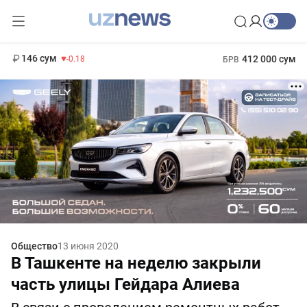
11 916 сум
28.92
13 749 сум
1 271 000 сум
32.19
МРОТ
146 сум
412 000 сум
-0.18
БРВ
Общество
13 июня 2020
В Ташкенте на неделю закрыли
часть улицы Гейдара Алиева