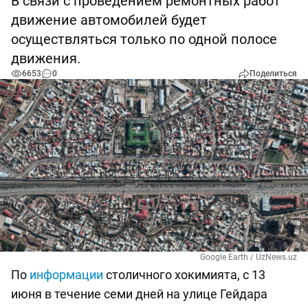
В связи с проведением ремонтных работ
движение автомобилей будет
осуществляться только по одной полосе
движения.
6653
0
Поделиться
Google Earth / UzNews.uz
По
информации
столичного хокимията, с 13
июня в течение семи дней на улице Гейдара