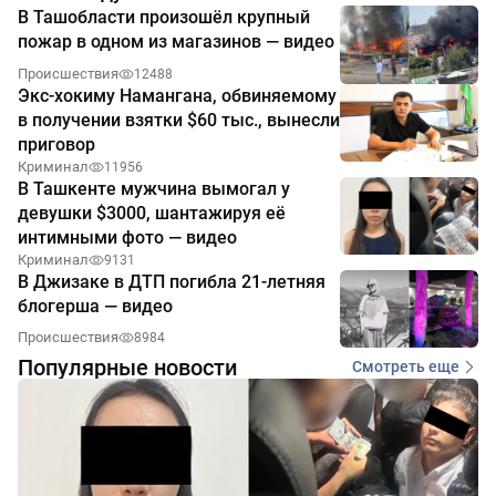
В Ташобласти произошёл крупный
пожар в одном из магазинов — видео
Происшествия
12488
Экс-хокиму Намангана, обвиняемому
в получении взятки $60 тыс., вынесли
приговор
Криминал
11956
В Ташкенте мужчина вымогал у
девушки $3000, шантажируя её
интимными фото — видео
Криминал
9131
В Джизаке в ДТП погибла 21-летняя
блогерша — видео
Происшествия
8984
Популярные новости
Смотреть еще