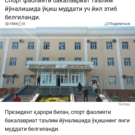
Спорт фаолияти бакалавриат таълим
йўналишида ўқиш муддати уч йил этиб
белгиланди.
1866
0
Поделиться
Yandex
Президент қарори билан, спорт фаолияти
бакалавриат таълим йўналишида ўқишнинг янги
муддати белгиланди.