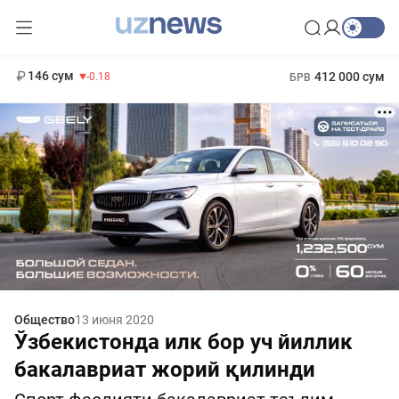
11 916 сум
28.92
13 749 сум
1 271 000 сум
32.19
МРОТ
146 сум
412 000 сум
-0.18
БРВ
Общество
13 июня 2020
Ўзбекистонда илк бор уч йиллик
бакалавриат жорий қилинди