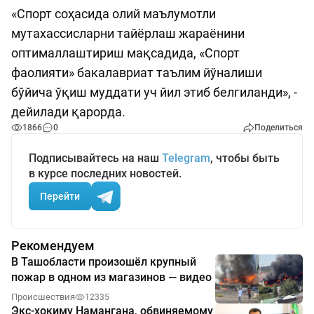
«Спорт соҳасида олий маълумотли
мутахассисларни тайёрлаш жараёнини
оптималлаштириш мақсадида, «Спорт
фаолияти» бакалавриат таълим йўналиши
бўйича ўқиш муддати уч йил этиб белгиланди», -
дейилади қарорда.
1866
0
Поделиться
Подписывайтесь на наш
Telegram
, чтобы быть
в курсе последних новостей.
Перейти
Рекомендуем
В Ташобласти произошёл крупный
пожар в одном из магазинов — видео
Происшествия
12335
Экс-хокиму Намангана, обвиняемому