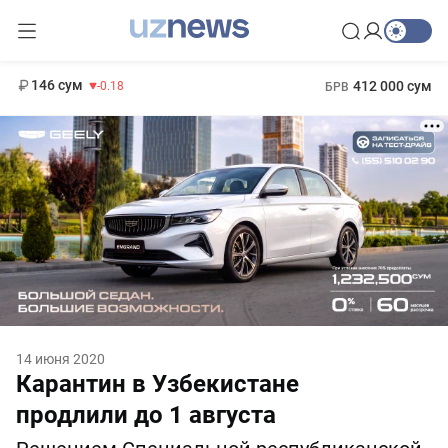
11 916 сум
28.92
13 749 сум
1 271 000 сум
32.19
МРОТ
146 сум
412 000 сум
-0.18
БРВ
14 июня 2020
Карантин в Узбекистане
продлили до 1 августа