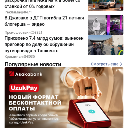
рассрочки платежа на Kia Sonet со
ставкой от 0% годовых
Реклама
8471
В Джизаке в ДТП погибла 21-летняя
блогерша — видео
Происшествия
8321
Присвоено 7,4 млрд сумов: вынесен
приговор по делу об обрушении
путепровода в Ташкенте
Криминал
8035
Популярные новости
Смотреть еще