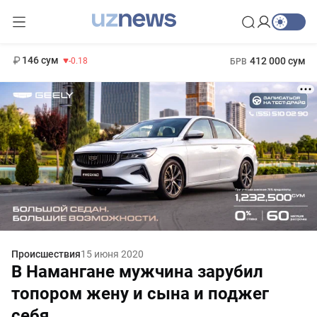
11 916 сум
28.92
13 749 сум
1 271 000 сум
32.19
МРОТ
146 сум
412 000 сум
-0.18
БРВ
Происшествия
15 июня 2020
В Намангане мужчина зарубил
топором жену и сына и поджег
себя