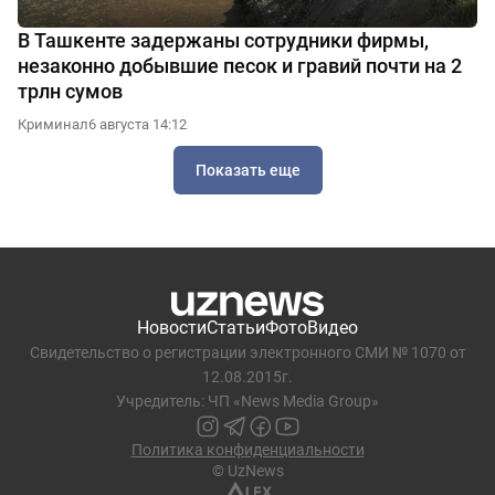
В Ташкенте задержаны сотрудники фирмы,
незаконно добывшие песок и гравий почти на 2
трлн сумов
Криминал
6 августа 14:12
Показать еще
Новости
Статьи
Фото
Видео
Свидетельство о регистрации электронного СМИ № 1070 от
12.08.2015г.
Учредитель: ЧП «News Media Group»
Политика конфиденциальности
© UzNews