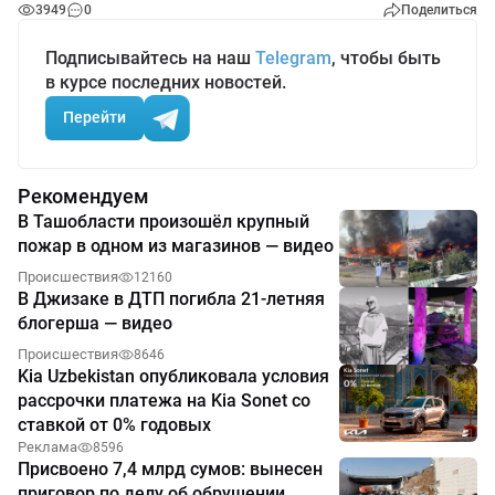
3949
0
Поделиться
Подписывайтесь на наш
Telegram
, чтобы быть
в курсе последних новостей.
Перейти
Рекомендуем
В Ташобласти произошёл крупный
пожар в одном из магазинов — видео
Происшествия
12160
В Джизаке в ДТП погибла 21-летняя
блогерша — видео
Происшествия
8646
Kia Uzbekistan опубликовала условия
рассрочки платежа на Kia Sonet со
ставкой от 0% годовых
Реклама
8596
Присвоено 7,4 млрд сумов: вынесен
приговор по делу об обрушении