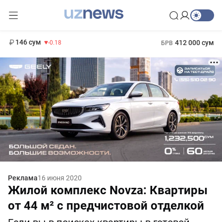
11 916 сум
28.92
13 749 сум
1 271 000 сум
32.19
МРОТ
146 сум
412 000 сум
-0.18
БРВ
Реклама
16 июня 2020
Жилой комплекс Novza: Квартиры
от 44 м² с предчистовой отделкой