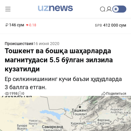
11 916 сум
28.92
13 749 сум
1 271 000 сум
32.19
МРОТ
146 сум
412 000 сум
-0.18
БРВ
Происшествия
16 июня 2020
Тошкент ва бошқа шаҳарларда
магнитудаси 5.5 бўлган зилзила
кузатилди
Ер силкинишининг кучи баъзи ҳудудларда
3 баллга етган.
1998
0
Поделиться