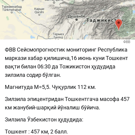
ФВВ
ФВВ Сейсмопрогностик мониторинг Республика
маркази хабар қилишича,16 июнь куни Тошкент
вақти билан 06:30 да Тожикистон ҳудудида
зилзила содир бўлган.
Магнитуда М=5,5. Чуқурлик 112 км.
Зилзила эпицентридан Тошкентгача масофа 457
км жанубий-шарқий йўналиш бўйича.
Зилзила Ўзбекистон ҳудудида:
Тошкент : 457 км, 2 балл.